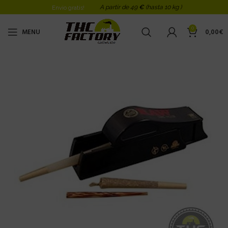
A partir de 49
€
(hasta 10 kg )
Envio gratis!
0
MENU
0,00
€