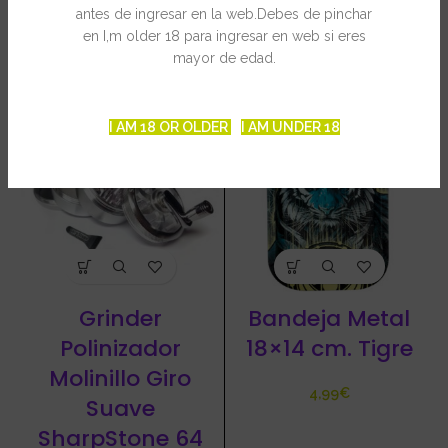
antes de ingresar en la web.Debes de pinchar
en I,m older 18 para ingresar en web si eres
PRODUCTOS RELACIONADOS
mayor de edad.
-20%
I AM 18 OR OLDER
I AM UNDER 18
Grinder
Bandeja Metal
Polinizador
18×14 cm. Tigre
Molinillo Giro
€
Suave
SharpStone 64