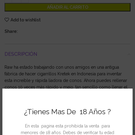
AÑADIR AL CARRITO
Add to wishlist
Share:
DESCRIPCIÓN
Raw ha estado trabajando con unos amigos en una antigua
fábrica de hacer cigarrillos Kretek en Indonesia para inventar
esta increíble y rápida liadora de conos. Ahora puedes rellenar
conos 10 veces más rápido y mejo, tan sencillo como llenar el
depósito,ajustar un cono y deslizar adelante y atrás la liadora.
¿Tienes Mas De 18 Años ?
INFORMACIÓN ADICIONAL
En esta pagina esta prohibida la venta para
menores de 18 años. Debes de verificar tu edad