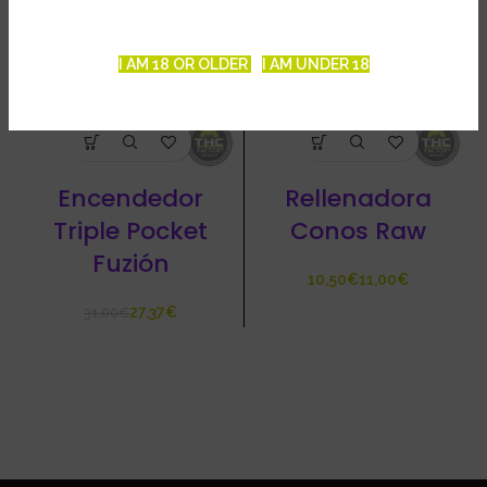
I AM 18 OR OLDER
I AM UNDER 18
Encendedor
Rellenadora
Triple Pocket
Conos Raw
Fuzión
€
€
27,37
€
31,00
€