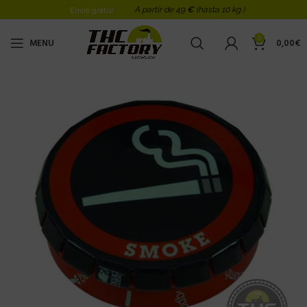
A partir de 49
€
(hasta 10 kg )
Envio gratis!
0
MENU
0,00
€