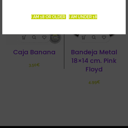
I AM 18 OR OLDER
I AM UNDER 18
Caja Banana
Bandeja Metal
18×14 cm. Pink
€
Floyd
€