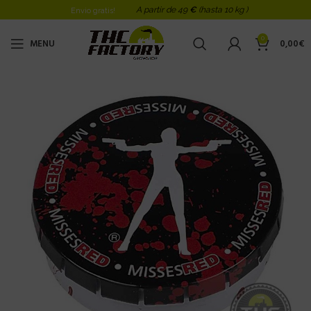
A partir de 49
€
(hasta 10 kg )
Envio gratis!
0
MENU
0,00
€