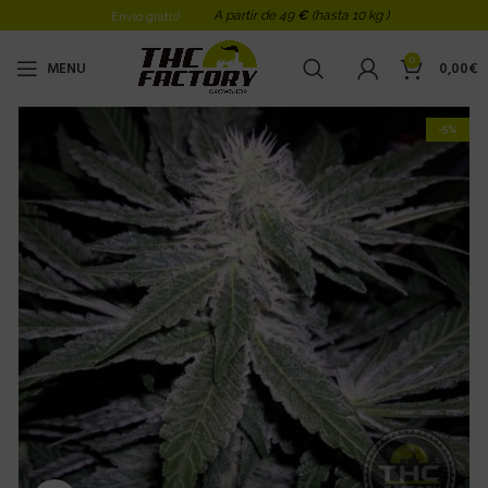
A partir de 49
€
(hasta 10 kg )
Envio gratis!
0
MENU
0,00
€
-5%