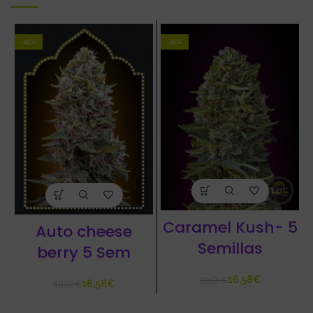
-15%
-15%
Caramel Kush- 5
Auto cheese
Semillas
berry 5 Sem
16,58
€
19,50
€
16,58
€
19,50
€