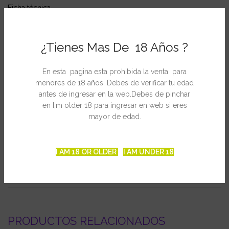
Ficha técnica
Adecuada para interior y exterior
¿Tienes Mas De 18 Años ?
Genotipo: Indica 80%/Sativa 20%
Great White Shark x Jamaican Lambsbread
En esta pagina esta prohibida la venta para
Floración en interior: 9 semanas
menores de 18 años. Debes de verificar tu edad
antes de ingresar en la web.Debes de pinchar
Cosecha en exterior: Finales de septiembre
en I,m older 18 para ingresar en web si eres
Producción en interior: 500-600 gr./m2
mayor de edad.
Producción en exterior: 700-900 gr./plante
I AM 18 OR OLDER
I AM UNDER 18
INFORMACIÓN ADICIONAL
PRODUCTOS RELACIONADOS