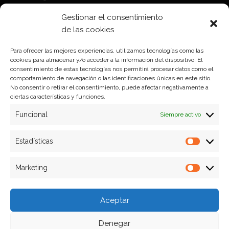
Política de Cookies
Gestionar el consentimiento
Política de privacidad
de las cookies
Para ofrecer las mejores experiencias, utilizamos tecnologías como las
cookies para almacenar y/o acceder a la información del dispositivo. El
Formas de pago
consentimiento de estas tecnologías nos permitirá procesar datos como el
comportamiento de navegación o las identificaciones únicas en este sitio.
Plazos y condiciones de envio
No consentir o retirar el consentimiento, puede afectar negativamente a
ciertas características y funciones.
Politica de devoluciones
Funcional
Siempre activo
Estadísticas
Estadíst
Marketing
Marketi
Aceptar
Denegar