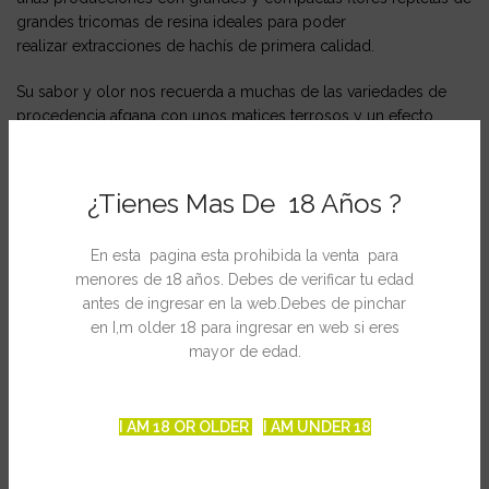
grandes tricomas de resina ideales para poder
realizar extracciones de hachís de primera calidad.
Su sabor y olor nos recuerda a muchas de las variedades de
procedencia afgana con unos matices terrosos y un efecto
down de gran potencia. Se adapta muy bien a la técnica de
cultivo SOG creando largos racimos de flores con unas
producciones de hasta 600 gr por m2.
¿Tienes Mas De 18 Años ?
Ficha técnica
En esta pagina esta prohibida la venta para
Genética: Warlock x Rockstar
menores de 18 años. Debes de verificar tu edad
antes de ingresar en la web.Debes de pinchar
Producción en interior. 500-600 gr/m2
en I,m older 18 para ingresar en web si eres
Producción en exterior: 500 gr por planta
mayor de edad.
Contenido en THC: 16-18%
Cosecha en interior: 56 días
I AM 18 OR OLDER
I AM UNDER 18
Cosecha en exterior: Setiembre-Octubre