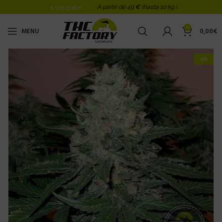
A partir de 49
€
(hasta 10 kg )
Envio gratis!
0
MENU
0,00
€
-5%