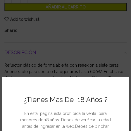
AÑADIR AL CARRITO
Add to wishlist
Share:
DESCRIPCIÓN
Reflector clásico de forma abierta con reflexión a siete caras.
Aconsejable para sodio o halogenuros hasta 600W. En el caso
de fluorescentes compactos ( luz fría ) de 200W y 250W
conviene recurrir a pantallas reforzadas debido al peso de estas
bombillas.
¿Tienes Mas De 18 Años ?
En esta pagina esta prohibida la venta para
INFORMACIÓN ADICIONAL
menores de 18 años. Debes de verificar tu edad
antes de ingresar en la web.Debes de pinchar