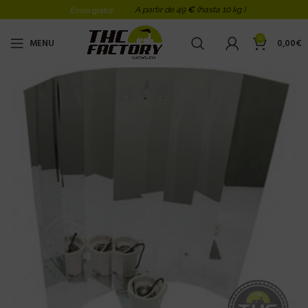
A partir de 49
€
(hasta 10 kg )
Envio gratis!
0
MENU
0,00
€