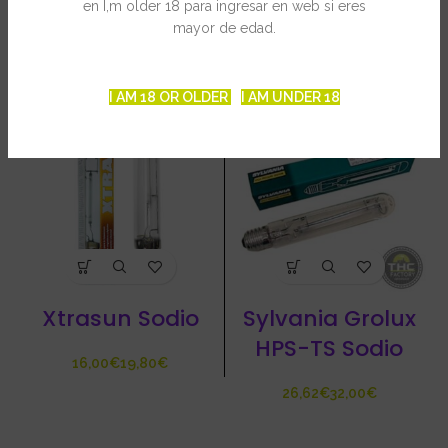
en I,m older 18 para ingresar en web si eres
mayor de edad.
PRODUCTOS RELACIONADOS
I AM 18 OR OLDER
I AM UNDER 18
Xtrasun Sodio
Sylvania Grolux
HPS-TS Sodio
€
€
€
€