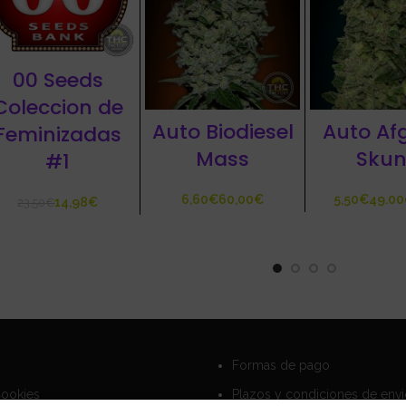
00 Seeds
Coleccion de
Auto Biodiesel
Auto Af
Feminizadas
Mass
Skun
#1
€
€
€
14,98
€
23,50
€
Formas de pago
Cookies
Plazos y condiciones de env