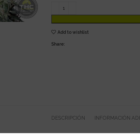
Add to wishlist
Share:
DESCRIPCIÓN
INFORMACIÓN AD
s holandesas y centroamericanas. Genética de crecimiento extremada