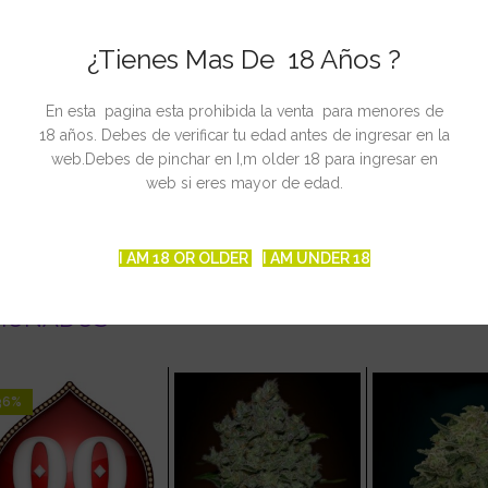
eculiares es su elevada producción para su gran carga sativa. En int
e de todo el espacio.
¿Tienes Mas De 18 Años ?
ar ya avanzada la temporada de siembra si no se quieren individuo
nso y a especias, con un punto Haze.
nte, alucinógeno de risa incontrolable.
En esta pagina esta prohibida la venta para menores de
dores ni para fumadores inexpertos.
18 años. Debes de verificar tu edad antes de ingresar en la
web.Debes de pinchar en I,m older 18 para ingresar en
web si eres mayor de edad.
I AM 18 OR OLDER
I AM UNDER 18
CIONADOS
36%