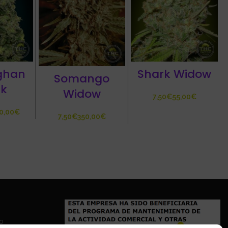
ghan
Shark Widow
Somango
k
Widow
€
€
€
€
€
io