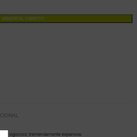
AÑADIR AL CARRITO
ICIONAL
mente vigoroso; tremendamente expansiva.