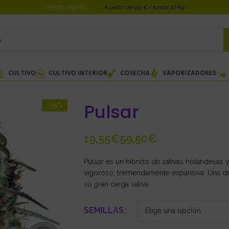
A partir de 99 € ( hasta 10 kg )
ENVIO GRATIS!
CULTIVO
CULTIVO INTERIOR
COSECHA
VAPORIZADORES
Pulsar
-15%
€
€
Pulsar es un híbrido de sativas holandesa
vigoroso; tremendamente expansiva. Una de 
su gran carga sativa.
SEMILLAS