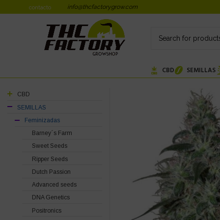
info@thcfactorygrow.com
contacto
CBD
SEMILLAS
CBD
SEMILLAS
Feminizadas
Barney´s Farm
Sweet Seeds
Ripper Seeds
Dutch Passion
Advanced seeds
DNA Genetics
Positronics