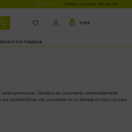
Pedidos/Consultas: 601 900 878
WHATSAPP
0
0,00
€
PRODUCTOS FUMADOR
s y centroamericanas. Genética de crecimiento extremadamente
sus características más peculiares es su elevada producción para