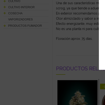
CULTIVO
Una de sus características más p
CULTIVO INTERIOR
scrog, ya que tiende a adueñars
En exterior recomendamos plant
COSECHA
Olor almizclado y sabor a incie
VAPORIZADORES
Efecto energizante, muy estimula
PRODUCTOS FUMADOR
No es una planta ni para cultiva
Floración aprox. 75 días.
PRODUCTOS RELA
-