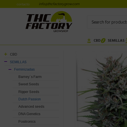
info@thcfactorygrow.com
contacto
CBD
SEMILLAS
CBD
SEMILLAS
Feminizadas
Barney´s Farm
Sweet Seeds
Ripper Seeds
Dutch Passion
Advanced seeds
DNA Genetics
Positronics