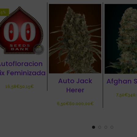
15%
utofloracion
ix Feminizada
Auto Jack
Afghan 
€
€
Herer
€
€
€