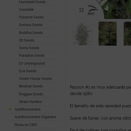
Humboldt Seeds
Genehtik
Click to enlarge
Pyramid Seeds
Serious Seeds
Buddha Seeds
00 Seeds
Sensi Seeds
Paradise Seeds
Dr Underground
Eva Seeds
Green House Seeds
Medical Seeds
Passion #1 es muy adecuada para 
desde 1980.
Reggae Seeds
Strain Hunters
El tamaño de esta variedad puede
Autoflorecientes
Autoflorecientes Gigantes
Suave de fumar, con aroma cítric
Ricas en CBD
Fácil de cultivar, con cogollos