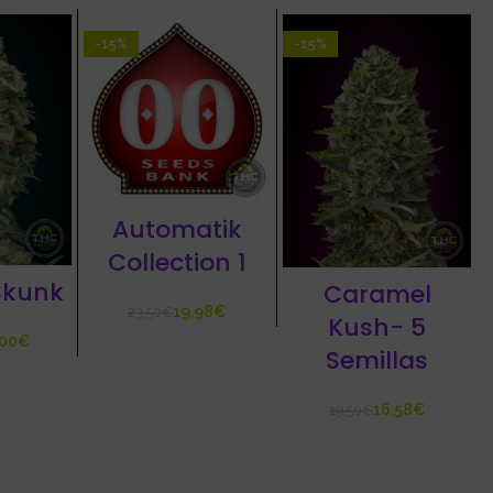
-15%
-15%
Automatik
Collection 1
Skunk
Caramel
19,98
€
23,50
€
Kush- 5
€
Semillas
16,58
€
19,50
€