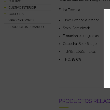
CULTIVO
CULTIVO INTERIOR
Ficha Técnica
COSECHA
Tipo: Exterior y interior.
VAPORIZADORES
PRODUCTOS FUMADOR
Sexo: Feminizada.
Floración: 40 a 50 días.
Cosecha: Set. 16 a 30.
Ind/Sat: 100% Indica.
THC: 18,6%
PRODUCTOS RELA