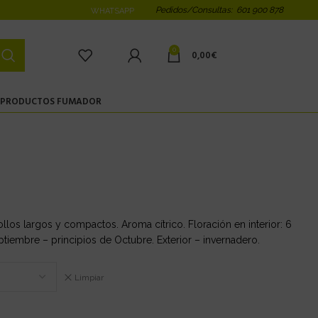
Pedidos/Consultas: 601 900 878
WHATSAPP
0
0,00
€
PRODUCTOS FUMADOR
ollos largos y compactos. Aroma cítrico. Floración en interior: 6
ptiembre – principios de Octubre. Exterior – invernadero.
Limpiar