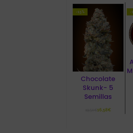
-15%
-
A
M
Chocolate
Skunk- 5
Semillas
16,58
€
19,50
€