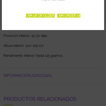
y la floración.
Poco olor y fácil cultivo, combinados con grandes rendimientos
y una producción excepcional de resina hacen de Northern
I AM 18 OR OLDER
I AM UNDER 18
Lights la primera elección en Indica, tanto por su calidad
reconocida como por su cantidad comercial.
Floración interior: 45-50 días
Altura interior: 100-125 cm
Rendimiento interior: hasta 125 gramos
INFORMACIÓN ADICIONAL
PRODUCTOS RELACIONADOS