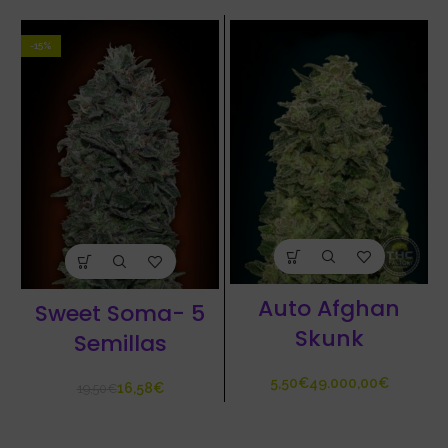
-15%
Auto Afghan
Sweet Soma- 5
Skunk
Semillas
€
€
16,58
€
19,50
€