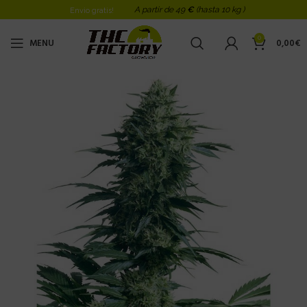
A partir de 49
€
(hasta 10 kg )
Envio gratis!
0
MENU
0,00
€