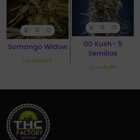
00 Kush- 5
Somango Widow
Semillas
€
€
16,58
€
19,50
€