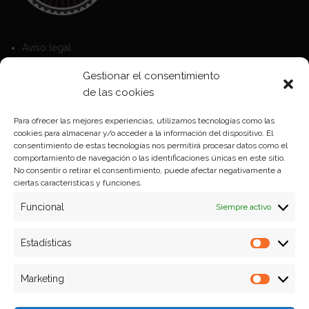
Aviso legal
Política de Cookies
Gestionar el consentimiento
Política de privacidad
de las cookies
Para ofrecer las mejores experiencias, utilizamos tecnologías como las
cookies para almacenar y/o acceder a la información del dispositivo. El
Formas de pago
consentimiento de estas tecnologías nos permitirá procesar datos como el
comportamiento de navegación o las identificaciones únicas en este sitio.
Plazos y condiciones de envio
No consentir o retirar el consentimiento, puede afectar negativamente a
ciertas características y funciones.
Politica de devoluciones
Funcional
Siempre activo
Estadísticas
Estadíst
Marketing
Marketi