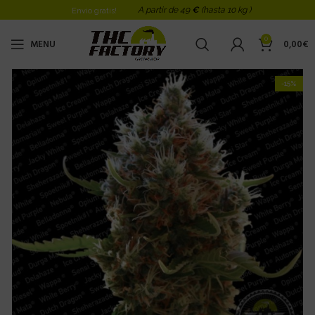
A partir de 49
€
(hasta 10 kg )
Envio gratis!
0
MENU
0,00
€
-15%