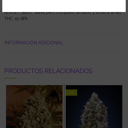
limpio
Aroma / Sabor: Suave pero completo, afrutado y ácido a la vez
THC: 15-18%
INFORMACIÓN ADICIONAL
PRODUCTOS RELACIONADOS
-15%