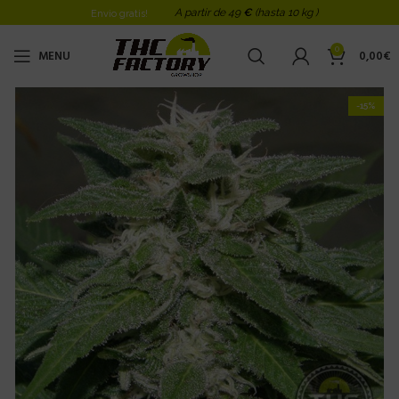
A partir de 49
€
(hasta 10 kg )
Envio gratis!
0
MENU
0,00
€
-15%