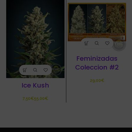
Feminizadas
Coleccion #2
€
Ice Kush
€
€