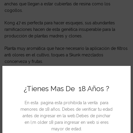
anchas que llegan a estar cubiertas de resina como los
cogollos.
Kong 47 es perfecta para hacer esquejes, sus abundantes
ramificaciones hacen de esta genética insuperable para la
producción de plantas madres y clones.
Planta muy aromática que hace necesario la aplicación de filtros
anti olores en el cultivo, toques a Skunk mezclados
concerveza y frutas.
Kong 47 crece vigorosa y explota en floración con cogollos
inmensos, finalizando en el corto espacio de tiempo de 7 o 8
¿Tienes Mas De 18 Años ?
semanas de floración.
Perfecta para principiantes debido a su sencillez de cultivo y
En esta pagina esta prohibida la venta para
velocidad, la cual le hace no ser susceptibles a plagas.
menores de 18 años. Debes de verificar tu edad
antes de ingresar en la web.Debes de pinchar
Ficha Técnica
en I,m older 18 para ingresar en web si eres
mayor de edad.