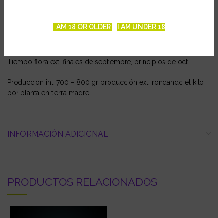
Tipo: Híbrido dominancia Índica
Cruce: King Kong x AK 47
I AM 18 OR OLDER
I AM UNDER 18
Tiempo de flora: 7 a 8 semanas
Tiempo flora ext: finales de septiembre, principios de oct.
Produccion int: 700 – 800 gr producción ext: rondando el kilo
por planta en tierra madre.
INFORMACIÓN ADICIONAL
PRODUCTOS RELACIONADOS