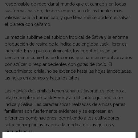
responsable de recordar al mundo que el cannabis en todas
sus formas ha sido, desde siempre, una de las fuentes más
valiosas para la humanidad, y que literalmente podemos salvar
el planeta con cáñamo.
La mezcla sublime del subidón tropical de Sativa y la enorme
producción de resina de la Indica que engloba Jack Herer es
increíble. En su punto culminante, los cogollos están tan
densamente cubiertos de tricomas que parecen espolvoreados
con azúcar, o resplandecientes con gotas de rocío. El
recubrimiento cristalino se extiende hasta las hojas lanceoladas,
las hojas en abanico y hasta los tallos.
Las plantas de semillas tienen variantes favorables, debido al
linaje complejo de Jack Herer y al delicado equilibrio entre
Indica y Sativa. Las características realzadas de ambas partes
familiares son fuertemente evidentes y se expresan en
diferentes combinaciones, permitiendo a los cultivadores
seleccionar plantas madre a la medida de sus gustos y
circunstancias.