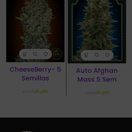
CheeseBerry- 5
Auto Afghan
Semillas
Mass 5 Sem
16,58
€
19,50
€
16,58
€
19,50
€