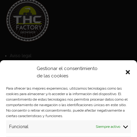
Aviso legal
Política de Cookies
Gestionar el consentimiento
Política de privacidad
de las cookies
Para ofrecer las mejores experiencias, utilizamos tecnologías como las
cookies para almacenar y/o acceder a la información del dispositivo. El
Formas de pago
consentimiento de estas tecnologías nos permitirá procesar datos como el
comportamiento de navegación o las identificaciones únicas en este sitio.
Plazos y condiciones de envio
No consentir o retirar el consentimiento, puede afectar negativamente a
ciertas características y funciones.
Politica de devoluciones
Funcional
Siempre activo