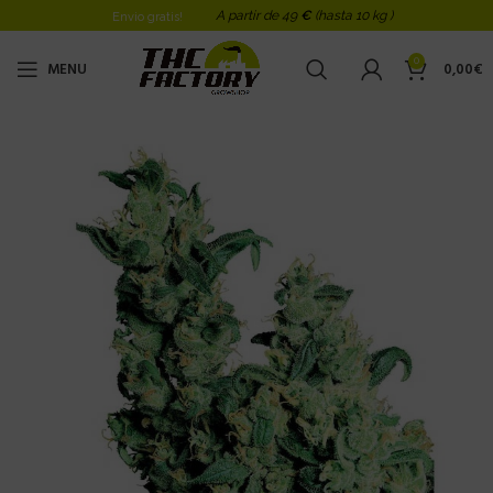
A partir de 49
€
(hasta 10 kg )
Envio gratis!
0
MENU
0,00
€