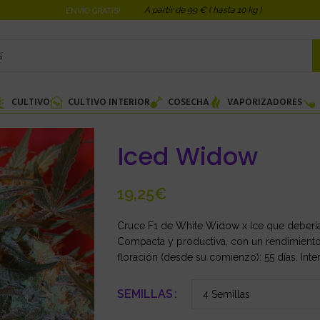
A partir de 99 € ( hasta 10 kg )
ENVIO GRATIS!
CULTIVO
CULTIVO INTERIOR
COSECHA
VAPORIZADORES
Iced Widow
€
Cruce F1 de White Widow x Ice que debería 
Compacta y productiva, con un rendimiento 
floración (desde su comienzo): 55 días. Interi
SEMILLAS