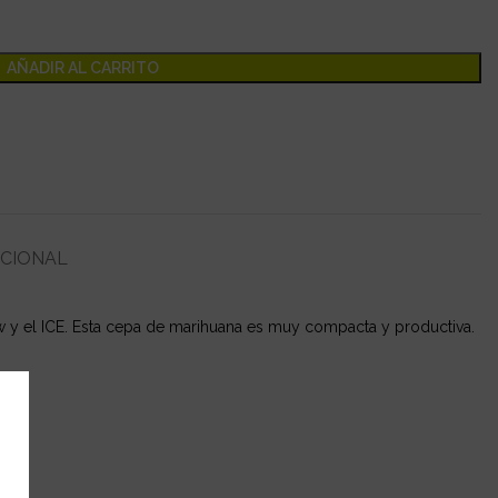
AÑADIR AL CARRITO
ICIONAL
w y el ICE. Esta cepa de marihuana es muy compacta y productiva.