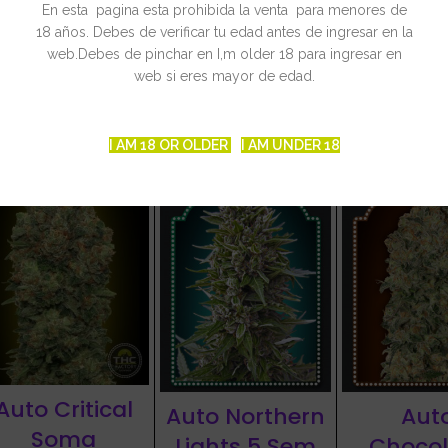
sto a hachís
En esta pagina esta prohibida la venta para menores de
18 años. Debes de verificar tu edad antes de ingresar en la
web.Debes de pinchar en I,m older 18 para ingresar en
web si eres mayor de edad.
CIONADOS
I AM 18 OR OLDER
I AM UNDER 18
-15%
-15%
Auto Critical
Auto Northern
Aut
Soma
Lights 5 Sem
Chocol