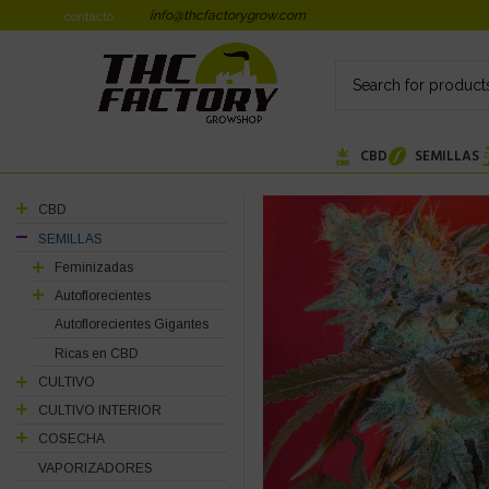
info@thcfactorygrow.com
contacto
CBD
SEMILLAS
CBD
SEMILLAS
Feminizadas
Autoflorecientes
Autoflorecientes Gigantes
Ricas en CBD
CULTIVO
CULTIVO INTERIOR
COSECHA
VAPORIZADORES