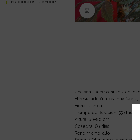
PRODUCTOS FUMADOR
Click to enlarge
Una semilla de cannabis obliga
El resultado final es muy fuerte
Ficha Técnica
Tiempo de floración: 55 días
Altura: 60-80 cm
Cosecha: 69 días
Rendimiento: alto