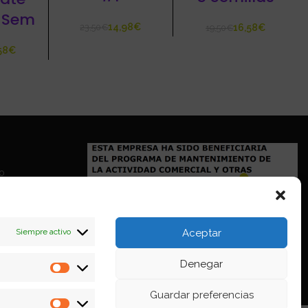
 Sem
14,98
€
23,50
€
16,58
€
19,50
€
58
€
io
Siempre activo
Aceptar
Denegar
Estadísticas
Guardar preferencias