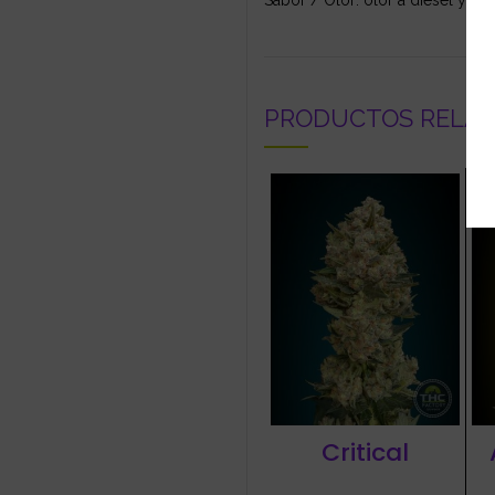
Sabor / Olor: olor a diésel y gu
PRODUCTOS RELA
Critical