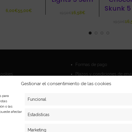
Skunk 5
€
€
16,58
€
19,50
€
16,
19,50
€
Formas de pago
Cookies
Plazos y condiciones de env
privacidad
Politica de devoluciones
Gestionar el consentimiento de las cookies
s para
Funcional
estas
ón o las
, puede afectar
Estadísticas
Marketing