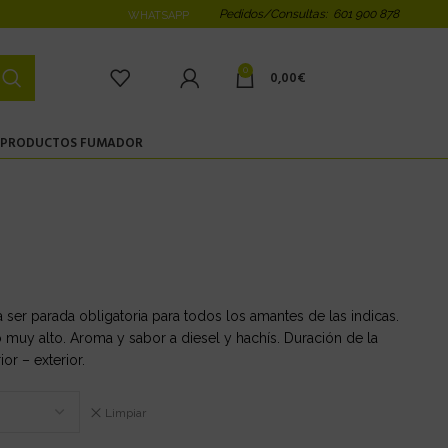
Pedidos/Consultas: 601 900 878
WHATSAPP
0
0,00
€
PRODUCTOS FUMADOR
ser parada obligatoria para todos los amantes de las indicas.
muy alto. Aroma y sabor a diesel y hachís. Duración de la
or – exterior.
Limpiar