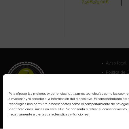
€
€
Aviso legal
Política de 
Política de 
Para ofrecer las mejores experiencias, utilizamos tecnologías como las cookie
almacenar y/o acceder a la información del dispositivo. El consentimiento de 
tecnologías nos permitirá procesar datos como el comportamiento de navegaci
identificaciones únicas en este sitio. No consentir o retirar el consentimiento
negativamente a ciertas características y funciones.