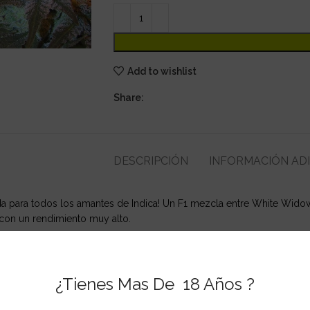
Add to wishlist
Share:
DESCRIPCIÓN
INFORMACIÓN AD
da para todos los amantes de Indica! Un F1 mezcla entre White Wido
, con un rendimiento muy alto.
¿Tienes Mas De 18 Años ?