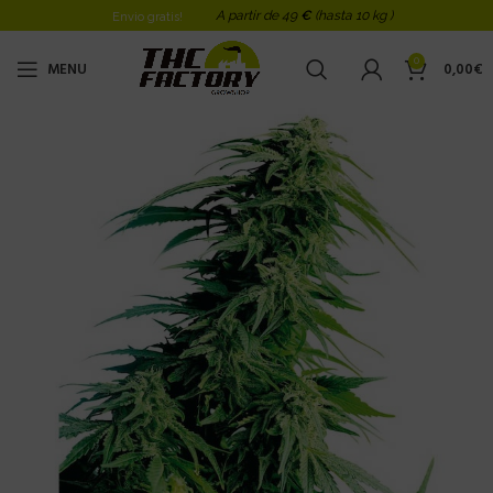
A partir de 49
€
(hasta 10 kg )
Envio gratis!
0
MENU
0,00
€