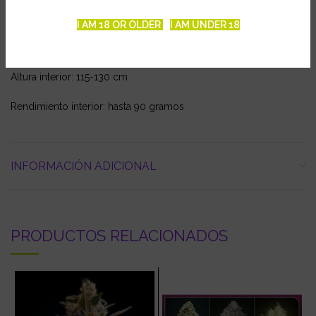
colocones de los híbridos posteriores de Indica, Afgana y
Skunk.
I AM 18 OR OLDER
I AM UNDER 18
Floración interior: 45-50 días
Altura interior: 115-130 cm
Rendimiento interior: hasta 90 gramos
INFORMACIÓN ADICIONAL
PRODUCTOS RELACIONADOS