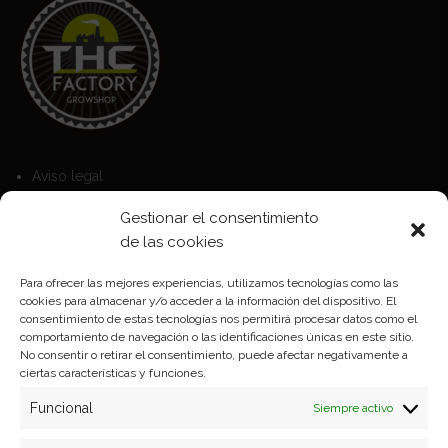
Aviso legal
Política de Cookies
Gestionar el consentimiento
Política de privacidad
de las cookies
Para ofrecer las mejores experiencias, utilizamos tecnologías como las
cookies para almacenar y/o acceder a la información del dispositivo. El
Formas de pago
consentimiento de estas tecnologías nos permitirá procesar datos como el
comportamiento de navegación o las identificaciones únicas en este sitio.
Plazos y condiciones de envio
No consentir o retirar el consentimiento, puede afectar negativamente a
ciertas características y funciones.
Politica de devoluciones
Funcional
Siempre activo