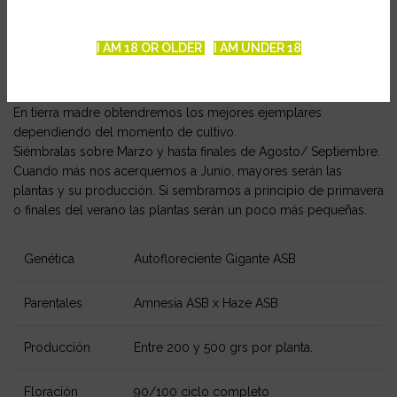
Evita los trasplantes. Debido a que ahora su ciclo es casi un mes
menor, corremos el riesgo de que las plantas no crezcan lo
I AM 18 OR OLDER
I AM UNDER 18
suficiente. Usa la maceta definitiva desde el principio.
Estimula las raíces con Roots Stimulators u hongos o bacterias
beneficiosas. Crecerán más y producirán más.
En tierra madre obtendremos los mejores ejemplares
dependiendo del momento de cultivo.
Siémbralas sobre Marzo y hasta finales de Agosto/ Septiembre.
Cuando más nos acerquemos a Junio, mayores serán las
plantas y su producción. Si sembramos a principio de primavera
o finales del verano las plantas serán un poco más pequeñas.
Genética
Autofloreciente Gigante ASB
Parentales
Amnesia ASB x Haze ASB
Producción
Entre 200 y 500 grs por planta.
Floración
90/100 ciclo completo