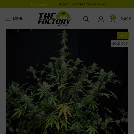
A partir de 49
€
(hasta 10 kg )
Envio gratis!
0
MENU
0,00
€
-15%
SOLD OUT