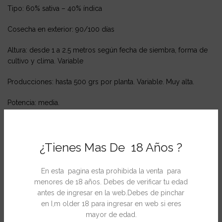
Tipo: 60% sativa – 40% índica
Cosecha en exterior: 90/100 días
Altura: desde 1 a 2.5 metros según fecha de siembra, forma de
cultivo y clima. Variable
Producciones: hasta 500 grs por planta. Variable. Muy alta.
Potencia: media.
Sabor / Aroma: afrutado, muy dulce. Cremoso.
Consejos de cultivo:
¿Tienes Mas De 18 Años ?
Desde finales del 2018 se ha reducido el ciclo total de la planta
En esta pagina esta prohibida la venta para
y quedará ahora en unos 90/100 días como máximo.
menores de 18 años. Debes de verificar tu edad
Su cultivo en interiores sigue siendo complicado debido al
antes de ingresar en la web.Debes de pinchar
tamaño que alcanzan.
en I,m older 18 para ingresar en web si eres
Usa macetas de entre 20 y 45 litros para obtener los mayores
mayor de edad.
ejemplares.