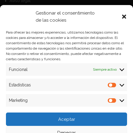
Aviso legal
Política de Cookies
Gestionar el consentimiento
Política de privacidad
de las cookies
Para ofrecer las mejores experiencias, utilizamos tecnologías como las
cookies para almacenar y/o acceder a la información del dispositivo. El
Formas de pago
consentimiento de estas tecnologías nos permitirá procesar datos como el
comportamiento de navegación o las identificaciones únicas en este sitio.
Plazos y condiciones de envio
No consentir o retirar el consentimiento, puede afectar negativamente a
ciertas características y funciones.
Politica de devoluciones
Funcional
Siempre activo
Estadísticas
Estadíst
Marketing
Marketi
Aceptar
Denegar