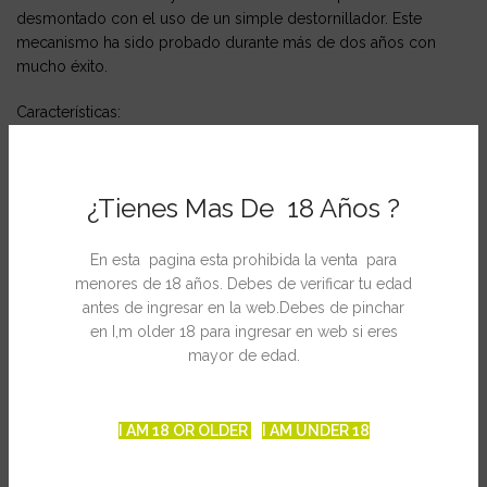
desmontado con el uso de un simple destornillador. Este
mecanismo ha sido probado durante más de dos años con
mucho éxito.
Características:
Peso: 128gr.
¿Tienes Mas De 18 Años ?
Material:
Aluminio de alta calidad 7075 anodizado (cuerpos principales),
polietileno (junta) y acero inoxidable (resto de componentes).
En esta pagina esta prohibida la venta para
menores de 18 años. Debes de verificar tu edad
Prestaciones:
antes de ingresar en la web.Debes de pinchar
Sistema de vaciado y junta de cierre anti-fricción.
en I,m older 18 para ingresar en web si eres
mayor de edad.
Dimensiones:
45mm x 51mm x 33mm ( A x L x H ).
I AM 18 OR OLDER
I AM UNDER 18