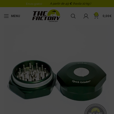
A partir de 49
€
(hasta 10 kg )
Envio gratis!
0
MENU
0,00
€