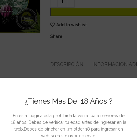
Add to wishlist
Share:
DESCRIPCIÓN
INFORMACIÓN AD
 las siguientes variedades: Hawaiian Snow, G. White Shark, The Church
¿Tienes Mas De 18 Años ?
En esta pagina esta prohibida la venta para menores de
CIONADOS
18 años. Debes de verificar tu edad antes de ingresar en la
web.Debes de pinchar en I,m older 18 para ingresar en
web si eres mayor de edad.