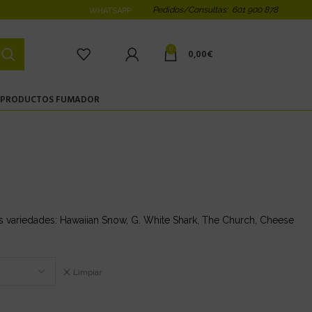
Pedidos/Consultas: 601 900 878
WHATSAPP
0
0,00
€
PRODUCTOS FUMADOR
ntes variedades: Hawaiian Snow, G. White Shark, The Church, Cheese
Limpiar