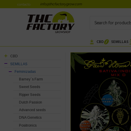
info@thcfactorygrow.com
contacto
CBD
SEMILLAS
CBD
SEMILLAS
Feminizadas
Barney´s Farm
Sweet Seeds
Ripper Seeds
Dutch Passion
Advanced seeds
DNA Genetics
Positronics