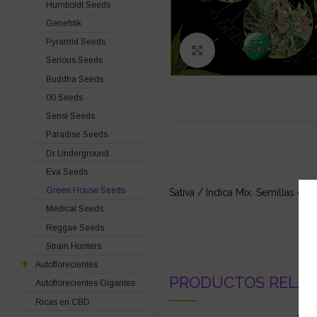
Humboldt Seeds
Genehtik
Pyramid Seeds
Click to enlarge
Serious Seeds
Buddha Seeds
00 Seeds
Sensi Seeds
Paradise Seeds
Dr Underground
Eva Seeds
Green House Seeds
Sativa / Indica Mix. Semillas de
Medical Seeds
Reggae Seeds
Strain Hunters
Autoflorecientes
PRODUCTOS RELA
Autoflorecientes Gigantes
Ricas en CBD