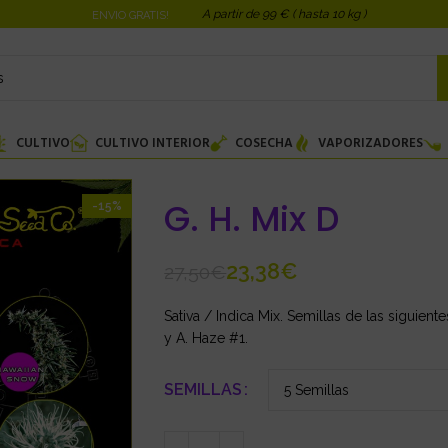
A partir de 99 € ( hasta 10 kg )
ENVIO GRATIS!
CULTIVO
CULTIVO INTERIOR
COSECHA
VAPORIZADORES
G. H. Mix D
-15%
23,38
€
27,50
€
Sativa / Indica Mix. Semillas de las siguie
y A. Haze #1.
SEMILLAS