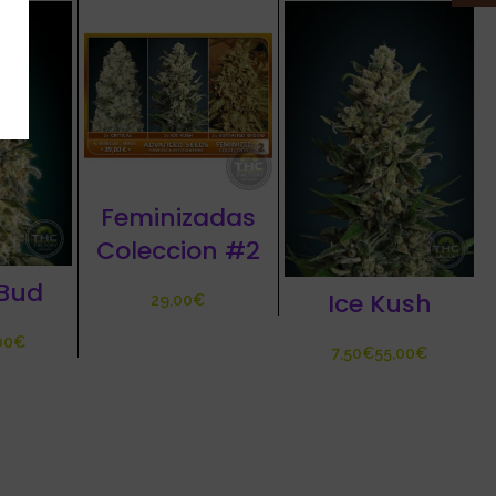
Feminizadas
Coleccion #2
Bud
Ice Kush
€
€
€
€