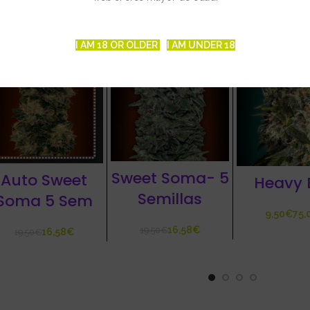
15%
-15%
I AM 18 OR OLDER
I AM UNDER 18
Sweet Soma- 5
Auto Sweet
Heavy 
Semillas
Soma 5 Sem
€
16,58
€
19,50
€
16,58
€
19,50
€