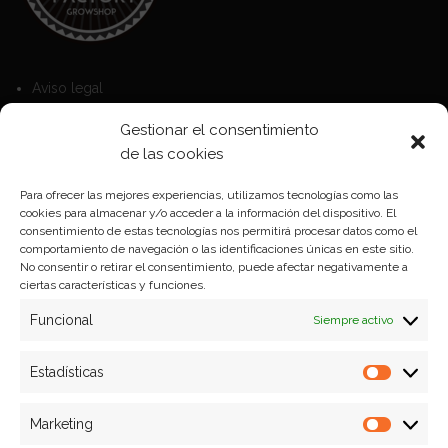
Aviso legal
Política de Cookies
Gestionar el consentimiento
Política de privacidad
de las cookies
Para ofrecer las mejores experiencias, utilizamos tecnologías como las
cookies para almacenar y/o acceder a la información del dispositivo. El
Formas de pago
consentimiento de estas tecnologías nos permitirá procesar datos como el
comportamiento de navegación o las identificaciones únicas en este sitio.
Plazos y condiciones de envio
No consentir o retirar el consentimiento, puede afectar negativamente a
ciertas características y funciones.
Politica de devoluciones
Funcional
Siempre activo
Estadísticas
Estadíst
Marketing
Marketi