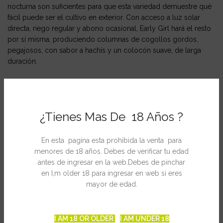
nocturna son suficientes para que esta variedad demuestre qué
fácil puede ser el cultivo en exterior. Con acceso a luz solar
directa, riego regular y abono ocasional, Early Girl hará el resto
por sí misma, produciendo columnas de cogollos gordos,
pegajosos, con sabor a hachís y un colocón suave, de larga
duración.
Variedades Afganas y del norte de la India dan a Early Girl sus
rasgos robustos, en su mayoría de Indica y una delicada
influencia Sativa, heredada de un ancestro lejano, una Mexicana
¿Tienes Mas De 18 Años ?
de gran altura.
Early Girl hace sus cogollos más grandes en una sola rama
principal. Muchas ramas superiores permanecen cerradas,
En esta pagina esta prohibida la venta para
permitiendo a sus racimos de flores fusionarse en la cola
menores de 18 años. Debes de verificar tu edad
central. Cuando sus ramas inferiores no se podan, pueden casi
antes de ingresar en la web.Debes de pinchar
alcanzar la altura de la rama principal hacia el final de la
en I,m older 18 para ingresar en web si eres
temporada de exterior, y sus grandes y densas puntas parecen
mayor de edad.
orbitar el cogollo central.
Floración exterior: mediados de Septiembre.
I AM 18 OR OLDER
I AM UNDER 18