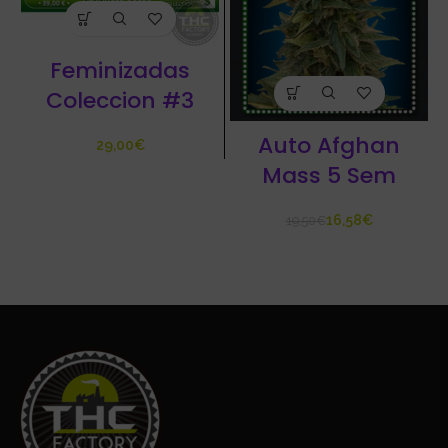
Feminizadas
Coleccion #3
Auto Afghan
€
Mass 5 Sem
16,58
€
19,50
€