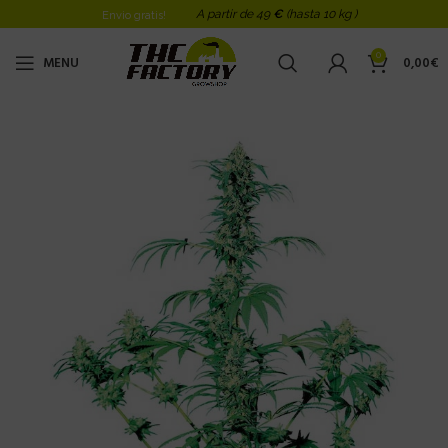
A partir de 49
€
(hasta 10 kg )
Envio gratis!
0
MENU
0,00
€