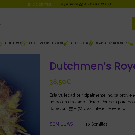
A partir de 99 € ( hasta 10 kg )
ENVIO GRATIS!
CULTIVO
CULTIVO INTERIOR
COSECHA
VAPORIZADORES
Dutchmen’s Roy
€
Esta variedad principalmente Indica provie
un potente subidón físico. Perfecta para ho
floración: 55 – 70 días. Interior – exterior.
SEMILLAS