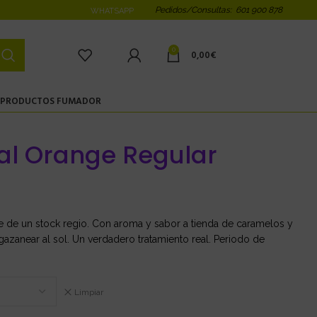
Pedidos/Consultas: 601 900 878
WHATSAPP
0
0,00
€
PRODUCTOS FUMADOR
al Orange Regular
ne de un stock regio. Con aroma y sabor a tienda de caramelos y
lgazanear al sol. Un verdadero tratamiento real. Periodo de
Limpiar