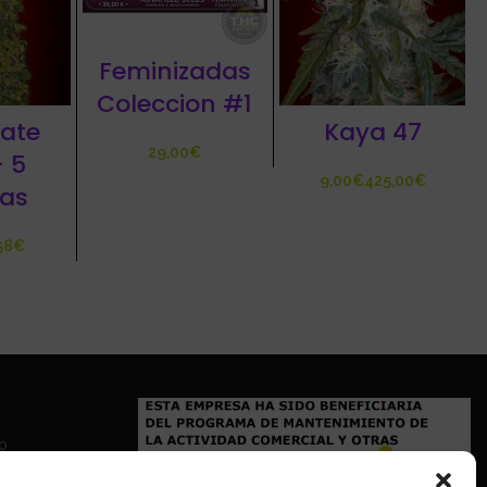
Feminizadas
Coleccion #1
Kaya 47
ate
€
 5
€
€
las
58
€
io