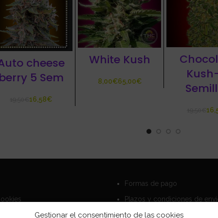
Chocol
White Kush
Auto cheese
Kush-
berry 5 Sem
€
€
Semil
16,58
€
19,50
€
16,
19,50
€
Formas de pago
Cookies
Plazos y condiciones de env
privacidad
Politica de devoluciones
Gestionar el consentimiento de las cookies