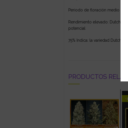
Periodo de floración medio (55 
Rendimiento elevado: Dutchmen
potencial
75% Indica: la variedad Dutchm
PRODUCTOS RELA
-