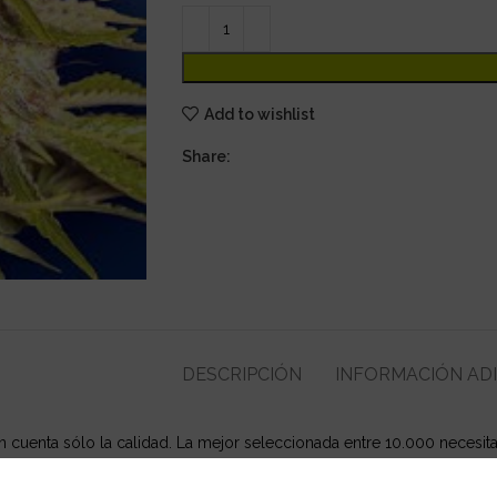
Add to wishlist
Share:
DESCRIPCIÓN
INFORMACIÓN AD
n cuenta sólo la calidad. La mejor seleccionada entre 10.000 necesit
en’s Royal Orangepuede cultivarse fuera en veranos cálidos normal