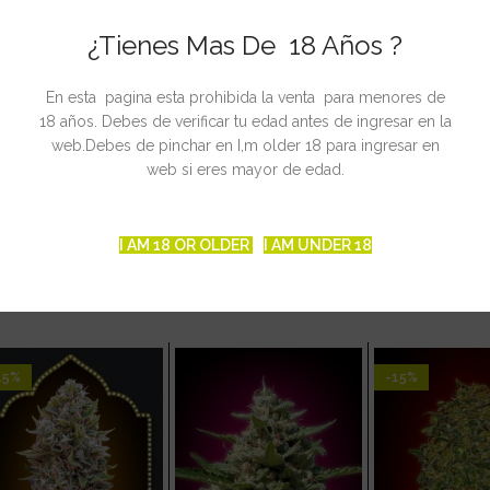
¿Tienes Mas De 18 Años ?
– 70 días): Dutchmen’s Royal Orange necesitará un tiempo de floraci
’s Royal Orangepuede producir un rendimiento muy grande, pero req
En esta pagina esta prohibida la venta para menores de
18 años. Debes de verificar tu edad antes de ingresar en la
web.Debes de pinchar en I,m older 18 para ingresar en
en’s Royal Orange tiene una gran proporción de genes Indica en su 
web si eres mayor de edad.
I AM 18 OR OLDER
I AM UNDER 18
CIONADOS
15%
-15%