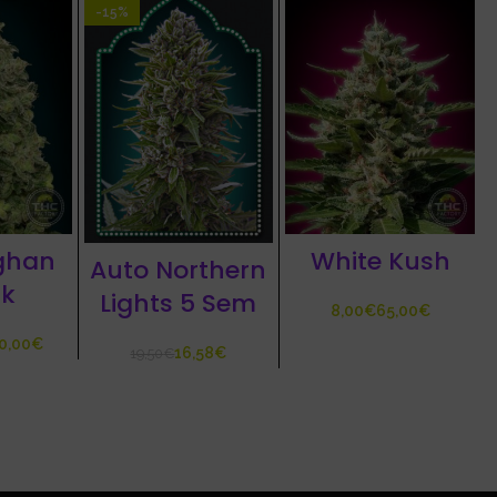
-15%
ghan
White Kush
Auto Northern
k
Lights 5 Sem
€
€
€
16,58
€
19,50
€