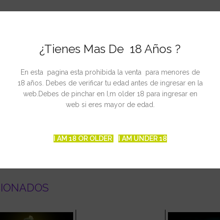
ctora de cristales de aromática resina, además de una gran productor
ciendo plantas que fácilmente superan el metro de altura.
¿Tienes Mas De 18 Años ?
eralis: 1,6%
En esta pagina esta prohibida la venta para menores de
18 años. Debes de verificar tu edad antes de ingresar en la
g/m2
web.Debes de pinchar en I,m older 18 para ingresar en
planta
web si eres mayor de edad.
manas desde la germinación
I AM 18 OR OLDER
I AM UNDER 18
CIONADOS