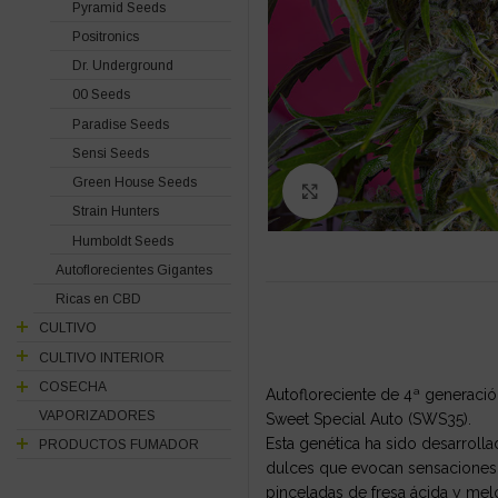
Pyramid Seeds
Positronics
Dr. Underground
00 Seeds
Paradise Seeds
Sensi Seeds
Green House Seeds
Click to enlarge
Strain Hunters
Humboldt Seeds
Autoflorecientes Gigantes
Ricas en CBD
CULTIVO
CULTIVO INTERIOR
COSECHA
Autofloreciente de 4ª generació
VAPORIZADORES
Sweet Special Auto (SWS35).
Esta genética ha sido desarrol
PRODUCTOS FUMADOR
dulces que evocan sensaciones 
pinceladas de fresa ácida y me