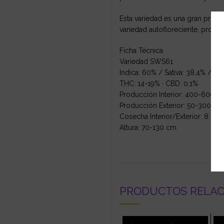
Esta variedad es una gran produ
variedad autofloreciente, produ
Ficha Técnica
Variedad SWS61
Indica: 60% / Sativa: 38,4% / Rud
THC: 14-19% · CBD: 0,1%
Producción Interior: 400-600 
Producción Exterior: 50-300 g/
Cosecha Interior/Exterior: 8 se
Altura: 70-130 cm
PRODUCTOS RELA