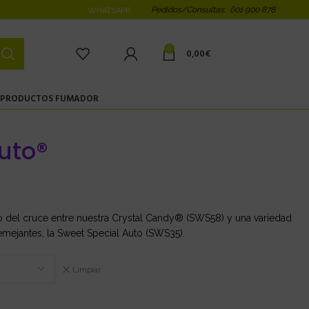
Pedidos/Consultas: 601 900 878
WHATSAPP
0
0,00
€
PRODUCTOS FUMADOR
uto®
o del cruce entre nuestra Crystal Candy® (SWS58) y una variedad
mejantes, la Sweet Special Auto (SWS35).
Limpiar