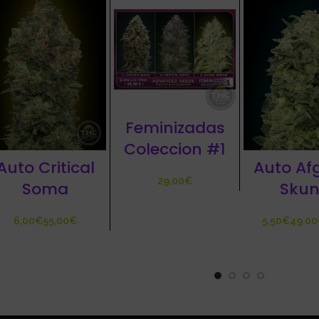
Feminizadas
Coleccion #1
Auto Critical
Auto Af
€
Soma
Skun
€
€
€