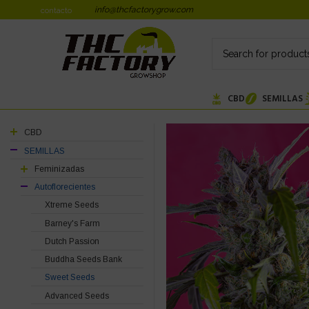
info@thcfactorygrow.com
contacto
CBD
SEMILLAS
CBD
SEMILLAS
Feminizadas
Autoflorecientes
Xtreme Seeds
Barney's Farm
Dutch Passion
Buddha Seeds Bank
Sweet Seeds
Advanced Seeds