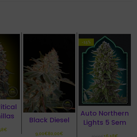
-15%
itical
Auto Northern
illas
Black Diesel
Lights 5 Sem
58
€
€
€
16,58
€
19,50
€