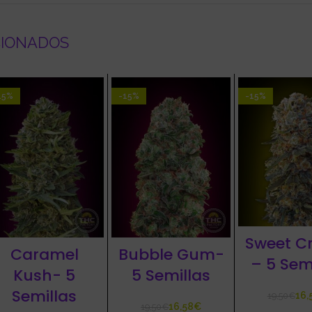
CIONADOS
15%
-15%
-15%
Sweet Cr
Bubble Gum-
Caramel
– 5 Sem
5 Semillas
Kush- 5
Semillas
16,
19,50
€
16,58
€
19,50
€