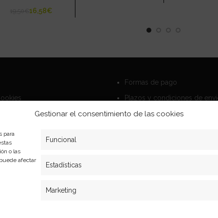
16,58
€
19,50
€
Formas de pago
Cookies
Plazos y condiciones de env
Gestionar el consentimiento de las cookies
privacidad
Politica de devoluciones
s para
Funcional
estas
ón o las
, puede afectar
Estadísticas
Marketing