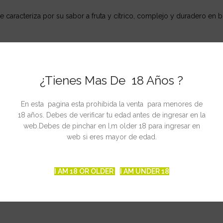
 caracteriza por su sabor a fruta y cítrico, complejo y duradero en bo
iedad Auto Lowryder 2
¿Tienes Mas De 18 Años ?
En esta pagina esta prohibida la venta para menores de
gr/planta
18 años. Debes de verificar tu edad antes de ingresar en la
gr/planta
web.Debes de pinchar en I,m older 18 para ingresar en
web si eres mayor de edad.
a
I AM 18 OR OLDER
I AM UNDER 18