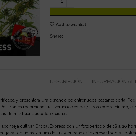
Add to wishlist
Share:
DESCRIPCIÓN
INFORMACIÓN AD
mificada y presentará una distancia de entrenudos bastante corta. Po
ositronics recomienda utilizar macetas de 7 litros como mínimo, el 
antas de marihuana autoflorescientes.
e aconseja cultivar Critical Express con un fotoperíodo de 18 a 20 ho
en gozar de un maximum de luz y puedan así expresar todo su potenc