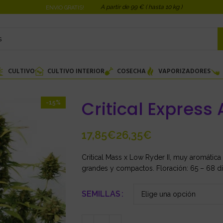
A partir de 99 € ( hasta 10 kg )
ENVIO GRATIS!
CULTIVO
CULTIVO INTERIOR
COSECHA
VAPORIZADORES
Critical Express
-15%
€
€
Critical Mass x Low Ryder II, muy aromática
grandes y compactos. Floración: 65 – 68 días
SEMILLAS