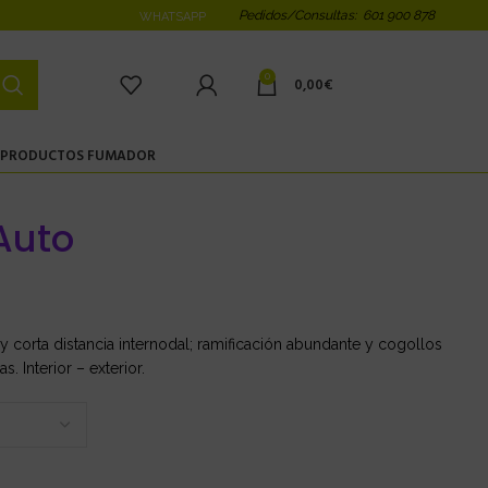
Pedidos/Consultas: 601 900 878
WHATSAPP
0
0,00
€
PRODUCTOS FUMADOR
 Auto
 y corta distancia internodal; ramificación abundante y cogollos
. Interior – exterior.