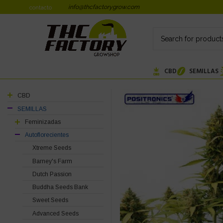
info@thcfactorygrow.com
contacto
CBD
SEMILLAS
CBD
SEMILLAS
Feminizadas
Autoflorecientes
Xtreme Seeds
Barney's Farm
Dutch Passion
Buddha Seeds Bank
Sweet Seeds
Advanced Seeds