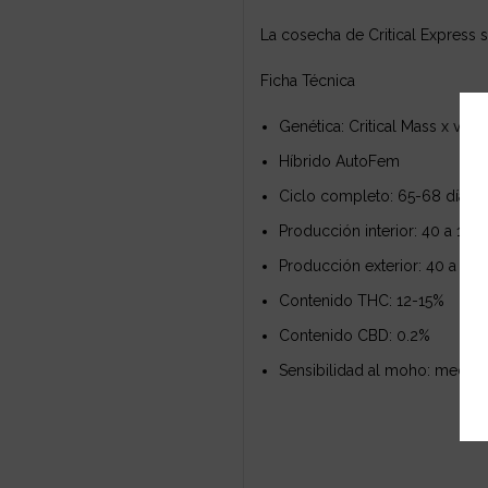
La cosecha de Critical Express se
Ficha Técnica
Genética: Critical Mass x var
Híbrido AutoFem
Ciclo completo: 65-68 días
Producción interior: 40 a 100
Producción exterior: 40 a 100
Contenido THC: 12-15%
Contenido CBD: 0.2%
Sensibilidad al moho: median