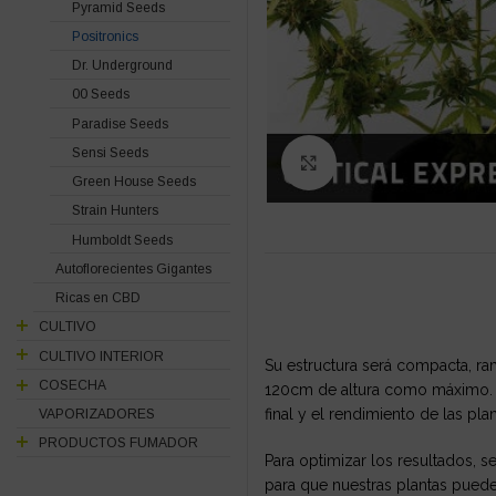
Pyramid Seeds
Positronics
Dr. Underground
00 Seeds
Paradise Seeds
Sensi Seeds
Click to enlarge
Green House Seeds
Strain Hunters
Humboldt Seeds
Autoflorecientes Gigantes
Ricas en CBD
CULTIVO
CULTIVO INTERIOR
Su estructura será compacta, ra
COSECHA
120cm de altura como máximo. P
final y el rendimiento de las pl
VAPORIZADORES
PRODUCTOS FUMADOR
Para optimizar los resultados, s
para que nuestras plantas pued