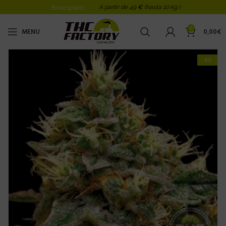
A partir de 49
€
(hasta 10 kg )
Envio gratis!
0
MENU
0,00
€
-5%