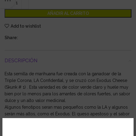
AÑADIR AL CARRITO
Add to wishlist
Share:
DESCRIPCIÓN
Esta semilla de marihuana fue creada con la ganadoar de la
Triple Corona, LA Confidential, y se cruzó con Exodus Cheese
(Skunk # 1) . Esta variedad es de color verde claro y huele muy
bien por lo menos para los amantes de olores fuertes, un sabor
dulce y un alto valor medicinal.
Algunos fenotipos seran mas pequeños como la LA y algunos
serán más altos, como el Éxodus. El queso apestoso y el sabor
exótico de LA Confidential lo convierte en una mezcla perfecta!!
Ficha técnica