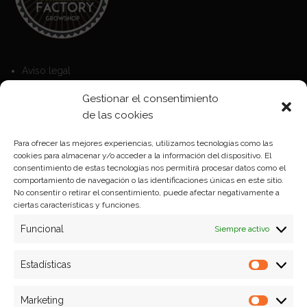
Aviso legal
Política de Cookies
Gestionar el consentimiento
Política de privacidad
de las cookies
Para ofrecer las mejores experiencias, utilizamos tecnologías como las
cookies para almacenar y/o acceder a la información del dispositivo. El
Formas de pago
consentimiento de estas tecnologías nos permitirá procesar datos como el
comportamiento de navegación o las identificaciones únicas en este sitio.
Plazos y condiciones de envio
No consentir o retirar el consentimiento, puede afectar negativamente a
ciertas características y funciones.
Politica de devoluciones
Funcional
Siempre activo
Estadísticas
Estadíst
Marketing