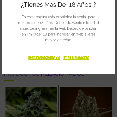
¿Tienes Mas De 18 Años ?
LA Confidential x Cheese
70% Indica: 30% Sativa
En esta pagina esta prohibida la venta para
Tiempo de floración: 8-9 semanas
menores de 18 años. Debes de verificar tu edad
Rendimiento: 400-500g / m2
antes de ingresar en la web.Debes de pinchar
en I,m older 18 para ingresar en web si eres
mayor de edad.
INFORMACIÓN ADICIONAL
I AM 18 OR OLDER
I AM UNDER 18
PRODUCTOS RELACIONADOS