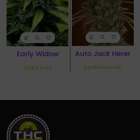
Auto Jack Herer
Early Widow
€
€
€
€