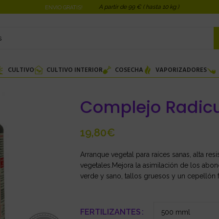
A partir de 99 € ( hasta 10 kg )
ENVIO GRATIS!
CULTIVO
CULTIVO INTERIOR
COSECHA
VAPORIZADORES
Complejo Radicu
€
Arranque vegetal para raíces sanas, alta res
vegetales.Mejora la asimilación de los abono
verde y sano, tallos gruesos y un cepellón f
FERTILIZANTES