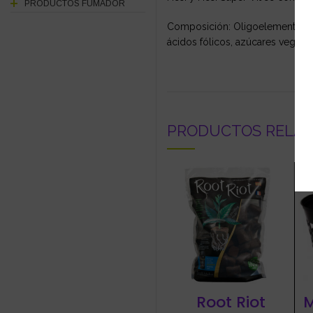
PRODUCTOS FUMADOR
Composición: Oligoelementos: H
ácidos fólicos, azúcares vegetal
PRODUCTOS RELA
Root Riot
M