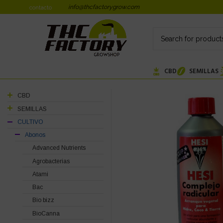
info@thcfactorygrow.com
contacto
CBD
SEMILLAS
CBD
SEMILLAS
CULTIVO
Abonos
Advanced Nutrients
Agrobacterias
Atami
Bac
Bio bizz
BioCanna