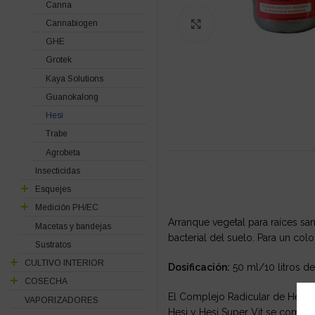
Canna
Cannabiogen
Click to enlarge
GHE
Grotek
Kaya Solutions
Guanokalong
Hesi
Trabe
Agrobeta
Insecticidas
Esquejes
Medición PH/EC
Arranque vegetal para raíces san
Macetas y bandejas
bacterial del suelo. Para un colo
Sustratos
CULTIVO INTERIOR
Dosificación:
50 ml/10 litros de
COSECHA
El Complejo Radicular de Hesi n
VAPORIZADORES
Hesi y Hesi Super Vit se compl