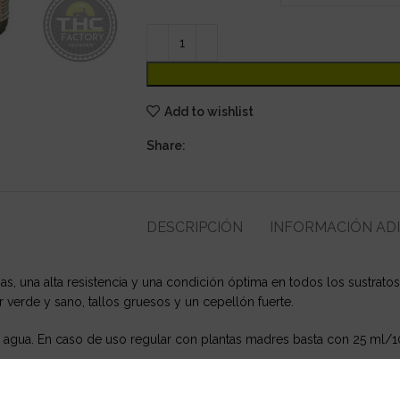
Add to wishlist
Share:
DESCRIPCIÓN
INFORMACIÓN AD
as, una alta resistencia y una condición óptima en todos los sustratos
r verde y sano, tallos gruesos y un cepellón fuerte.
 agua. En caso de uso regular con plantas madres basta con 25 ml/10
o incrementa la contuctividad y tiene una acidez neutra, por lo que 
ementan.