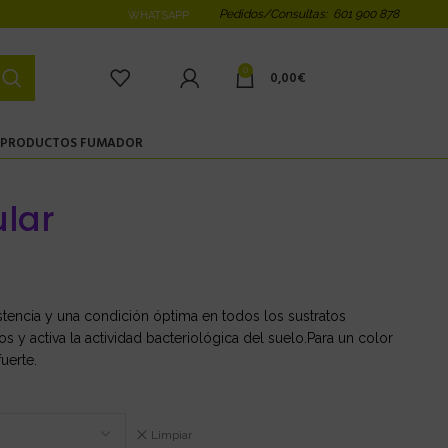
Pedidos/Consultas: 601 900 878
WHATSAPP
0
0,00
€
PRODUCTOS FUMADOR
lar
istencia y una condición óptima en todos los sustratos
s y activa la actividad bacteriológica del suelo.Para un color
uerte.
Limpiar