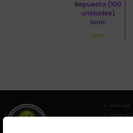
Repuesto (100
unidades)
Ionic
€
Aviso legal
Política de 
Política de 