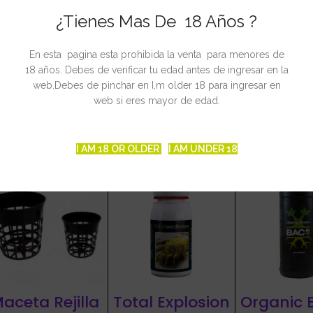
¿Tienes Mas De 18 Años ?
ierro, Manganeso, Cinc, Cobre, Boro, Molibdeno, Yodo y Cobalto en 
es, aminoácidos como glicina, histidina, triptófano y enzimas de acció
En esta pagina esta prohibida la venta para menores de
18 años. Debes de verificar tu edad antes de ingresar en la
web.Debes de pinchar en I,m older 18 para ingresar en
web si eres mayor de edad.
CIONADOS
I AM 18 OR OLDER
I AM UNDER 18
aceta Rejilla
Total Explosion
Organic 