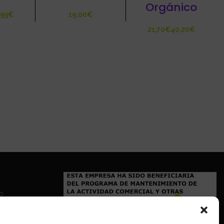
Orgánico
€
€
€
€
io