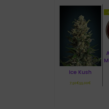
-
A
M
Ice Kush
€
€