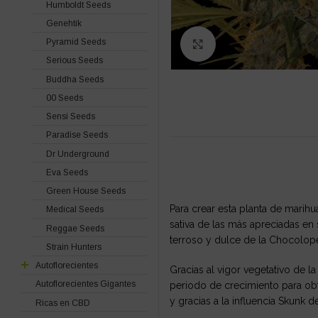
Humboldt Seeds
Genehtik
Pyramid Seeds
Click to enlarge
Serious Seeds
Buddha Seeds
00 Seeds
Sensi Seeds
Paradise Seeds
Dr Underground
Eva Seeds
Green House Seeds
Para crear esta planta de mari
Medical Seeds
sativa de las más apreciadas en
Reggae Seeds
terroso y dulce de la Chocolope
Strain Hunters
Autoflorecientes
Gracias al vigor vegetativo de 
Autoflorecientes Gigantes
periodo de crecimiento para ob
y gracias a la influencia Skunk
Ricas en CBD