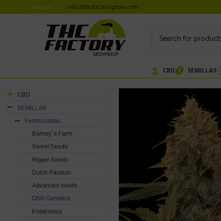
info@thcfactorygrow.com
contacto
CBD
SEMILLAS
CBD
SEMILLAS
Feminizadas
Barney´s Farm
Sweet Seeds
Ripper Seeds
Dutch Passion
Advanced seeds
DNA Genetics
Positronics