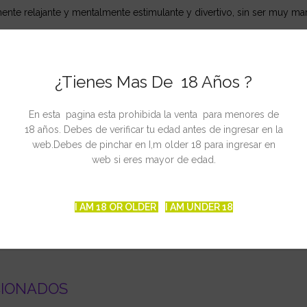
mente relajante y mentalmente estimulante y divertivo, sin ser muy ma
 X Chocolope
¿Tienes Mas De 18 Años ?
a
En esta pagina esta prohibida la venta para menores de
18 años. Debes de verificar tu edad antes de ingresar en la
nas
web.Debes de pinchar en I,m older 18 para ingresar en
incena de Octubre
web si eres mayor de edad.
0g/m2
00g/planta
I AM 18 OR OLDER
I AM UNDER 18
CIONADOS