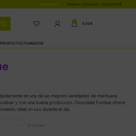
Pedidos/Consultas: 601 900 878
WHATSAPP
0
0,00
€
PRODUCTOS FUMADOR
ue
rápidamente en una de las mejores variedades de marihuana
e cultivar y con una buena producción. Chocolate Fondue ofrece
nceado, ideal un uso durante el dia.
Limpiar