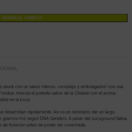
AÑADIR AL CARRITO
ICIONAL
de skunk con un sabor intenso, complejo y embriagador) con una
e Fondue, mezcla el potente sabor de la Cheese con el aroma
able en la boca.
se desarrollan rápidamente. Así no es necesario dar un largo
 600 gramos/m2 según DNA Genetics. A pesar del
background
Sativa,
s de floración antes de poder ser cosechada.