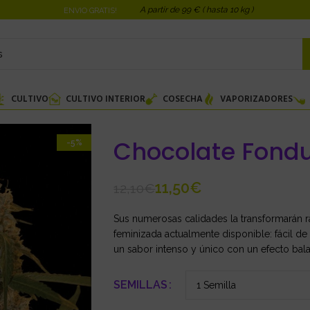
A partir de 99 € ( hasta 10 kg )
ENVIO GRATIS!
CULTIVO
CULTIVO INTERIOR
COSECHA
VAPORIZADORES
Chocolate Fond
-5%
11,50
€
12,10
€
Sus numerosas calidades la transformarán 
feminizada actualmente disponible: fácil d
un sabor intenso y único con un efecto bala
SEMILLAS