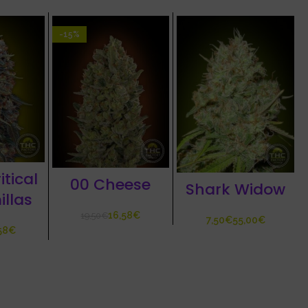
-15%
itical
00 Cheese
Shark Widow
illas
16,58
€
19,50
€
€
€
58
€