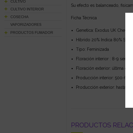
CULTIVO
Su efecto es balanceado, fisica
CULTIVO INTERIOR
COSECHA
Ficha Técnica
VAPORIZADORES
Genetica: Exodus UK Cheese
PRODUCTOS FUMADOR
Híbrido 20% Indica 80% Sativ
Tipo: Feminizada
Floración interior : 8-9 sema
Floración exterior: última qu
Producción interior: 500-60
Producción exterior: hasta 6
PRODUCTOS RELA