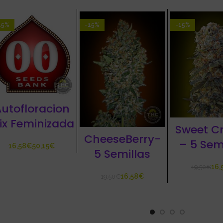
15%
-15%
-15%
utofloracion
ix Feminizada
Sweet Cr
CheeseBerry-
– 5 Sem
€
€
5 Semillas
16,
19,50
€
16,58
€
19,50
€