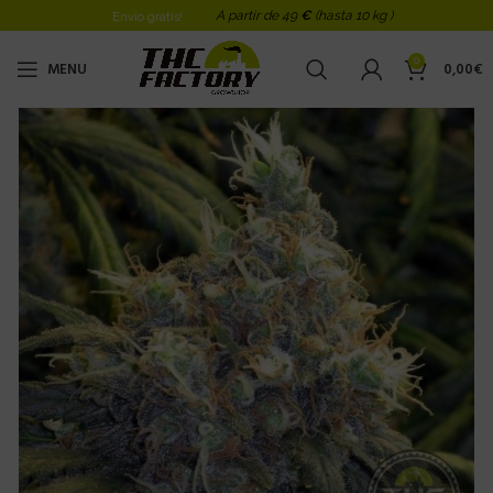
A partir de 49
€
(hasta 10 kg )
Envio gratis!
0
MENU
0,00
€