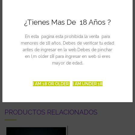
Indica / Sativa: Indica dominante
Altura: Baja
Efecto: Stoned (relajante)
¿Tienes Mas De 18 Años ?
Sabor: dulce / suave
Rendimiento: 350 – 450 (g/m² en el SOG)
En esta pagina esta prohibida la venta para
Duración de la floración: 8 – 10 semanas
menores de 18 años. Debes de verificar tu edad
Variedad “white”: Sí
antes de ingresar en la web.Debes de pinchar
Medicinal: Sí
en I,m older 18 para ingresar en web si eres
Feminizada:
Sí
mayor de edad.
INFORMACIÓN ADICIONAL
I AM 18 OR OLDER
I AM UNDER 18
PRODUCTOS RELACIONADOS