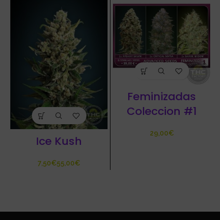
Feminizadas
Coleccion #1
€
Ice Kush
€
€