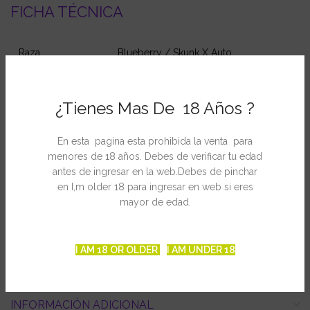
FICHA TÉCNICA
Raza
Blueberry / Skunk X Auto
Genetica
Autofloreciente Indica
¿Tienes Mas De 18 Años ?
Produccion
Más de 150 gr por planta
En esta pagina esta prohibida la venta para
Altura
menores de 18 años. Debes de verificar tu edad
60-80 cm
antes de ingresar en la web.Debes de pinchar
en I,m older 18 para ingresar en web si eres
THC
10-12 %
mayor de edad.
CBD
Alto
I AM 18 OR OLDER
I AM UNDER 18
INFORMACIÓN ADICIONAL