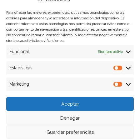
Para ofrecer las mejores experiencias, utilizamos tecnologías como las
cookies para almacenar y/o acceder a la información del dispositivo. El
Formas de pago
consentimiento de estas tecnologías nos permitirá procesar datos como el
comportamiento de navegación o las identificaciones únicas en este sitio.
Plazos y condiciones de envio
No consentir o retirar el consentimiento, puede afectar negativamente a
ciertas características y funciones.
Politica de devoluciones
Funcional
Siempre activo
Estadísticas
Estadíst
Marketing
Marketi
Aceptar
Denegar
Guardar preferencias