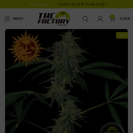
A partir de 49
€
(hasta 10 kg )
Envio gratis!
0
MENU
0,00
€
-15%