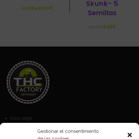
Skunk- 5
€
€
Semillas
16,58
€
19,50
€
Aviso legal
Política de Cookies
Gestionar el consentimiento
Política de privacidad
de las cookies