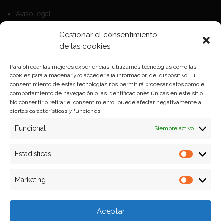
Aviso legal
Política de Cookies
Gestionar el consentimiento
Política de privacidad
de las cookies
Para ofrecer las mejores experiencias, utilizamos tecnologías como las
cookies para almacenar y/o acceder a la información del dispositivo. El
Formas de pago
consentimiento de estas tecnologías nos permitirá procesar datos como el
comportamiento de navegación o las identificaciones únicas en este sitio.
Plazos y condiciones de envio
No consentir o retirar el consentimiento, puede afectar negativamente a
ciertas características y funciones.
Politica de devoluciones
Funcional
Siempre activo
Estadísticas
Estadíst
Marketing
Marketi
Aceptar