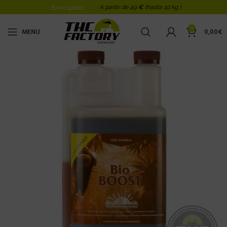
A partir de 49
€
(hasta 10 kg )
Envio gratis!
0
MENU
0,00
€