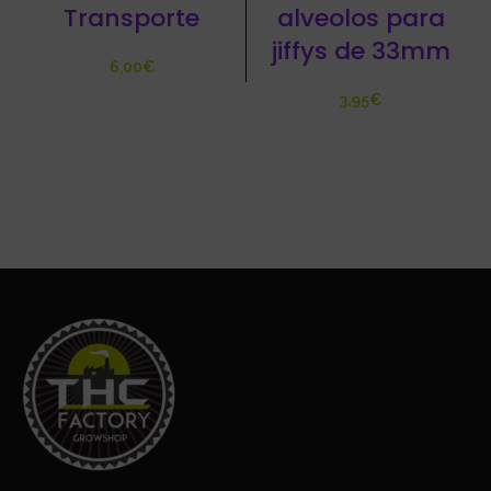
Transporte
alveolos para
jiffys de 33mm
€
€