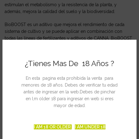
estimulan el metabolismo y la resistencia de la planta, y
además, mejora la calidad del suelo y la biodiversidad.
BioBOOST es un aditivo que mejora el rendimiento de cada
sistema de cultivo y se puede aplicar en combinación con
todas las líneas de fertilizantes y aditivos de CANNA. BioBOOST
no es un fertilizante, sino un extracto de plantas fermentadas
con características estimulates de floración que son, además,
responsables de un sabor más intenso.
¿Tienes Mas De 18 Años ?
BioBOOST: desarrollado por CannaResearch con extractos de
En esta pagina esta prohibida la venta para
plantas de selvas tropicales, es un verdadero estímulo para las
menores de 18 años. Debes de verificar tu edad
plantas. Los componentes bioactivos ocasionan un
antes de ingresar en la web.Debes de pinchar
metabolismo adicional, imprescindible para la planta durante la
en I,m older 18 para ingresar en web si eres
fase de floración. Las plantas producen más fructosa, crecen
mayor de edad.
más sanas, son más resistentes y por consiguiente son menos
propensas a enfermedades y plagas. El resultado es un alto
rendimiento y una fructificación abundante y vital.
I AM 18 OR OLDER
I AM UNDER 18
El