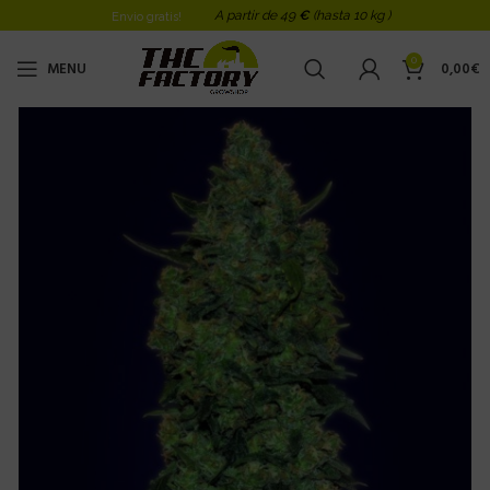
A partir de 49
€
(hasta 10 kg )
Envio gratis!
0
MENU
0,00
€