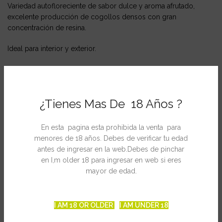
Variedad autofloreciente de sabor dulce y aroma afrutado,
excelente producción de cogollos densos con gran
concentración de resina.
Ideal para interior y exterior.
Genética:
Critical Mass x Skunk #1
¿Tienes Mas De 18 Años ?
Rendimiento:
300 – 350 g/m2
THC:
14%
En esta pagina esta prohibida la venta para
menores de 18 años. Debes de verificar tu edad
antes de ingresar en la web.Debes de pinchar
Altura interior:
80 – 90 cm
en I,m older 18 para ingresar en web si eres
mayor de edad.
Altura Exterior:
1 – 1,2 m
Floracion Interior:
60 – 70 días
I AM 18 OR OLDER
I AM UNDER 18