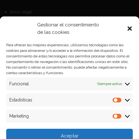
Aviso legal
Política de Cookies
Gestionar el consentimiento
Política de privacidad
de las cookies
Para ofrecer las mejores experiencias, utilizamos tecnologías como las
cookies para almacenar y/o acceder a la información del dispositivo. El
Formas de pago
consentimiento de estas tecnologías nos permitirá procesar datos como el
comportamiento de navegación o las identificaciones únicas en este sitio.
Plazos y condiciones de envio
No consentir o retirar el consentimiento, puede afectar negativamente a
ciertas características y funciones.
Politica de devoluciones
Funcional
Siempre activo
Estadísticas
Estadíst
Marketing
Marketi
Aceptar