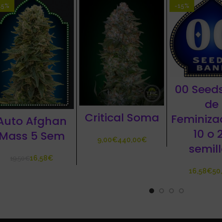
15%
-15%
00 Seed
de
Critical Soma
Feminiza
Auto Afghan
10 o 
Mass 5 Sem
€
€
semil
16,58
€
19,50
€
€