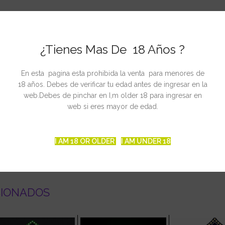
¿Tienes Mas De 18 Años ?
En esta pagina esta prohibida la venta para menores de
dos de 18/6 ó 20/4
18 años. Debes de verificar tu edad antes de ingresar en la
web.Debes de pinchar en I,m older 18 para ingresar en
web si eres mayor de edad.
I AM 18 OR OLDER
I AM UNDER 18
CIONADOS