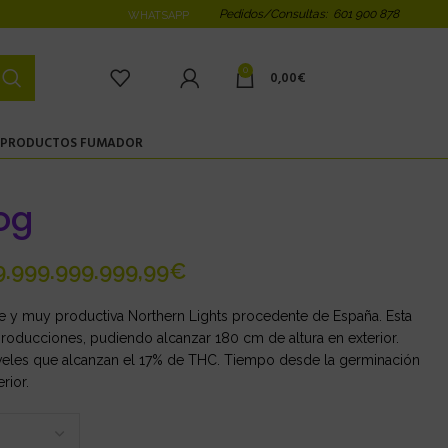
Pedidos/Consultas: 601 900 878
WHATSAPP
0
0,00
€
PRODUCTOS FUMADOR
og
€
e y muy productiva Northern Lights procedente de España. Esta
roducciones, pudiendo alcanzar 180 cm de altura en exterior.
iveles que alcanzan el 17% de THC. Tiempo desde la germinación
rior.