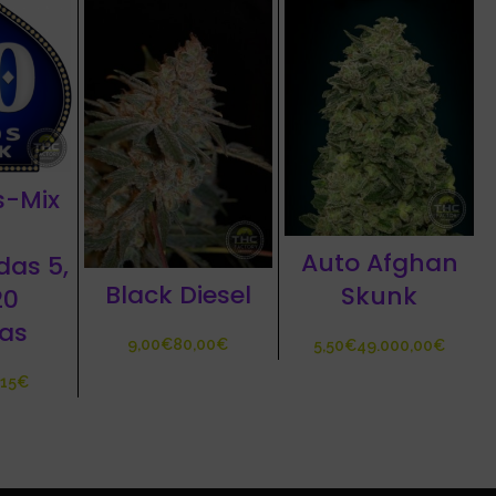
s-Mix
Auto Afghan
das 5,
Black Diesel
Skunk
20
las
€
€
€
€
€