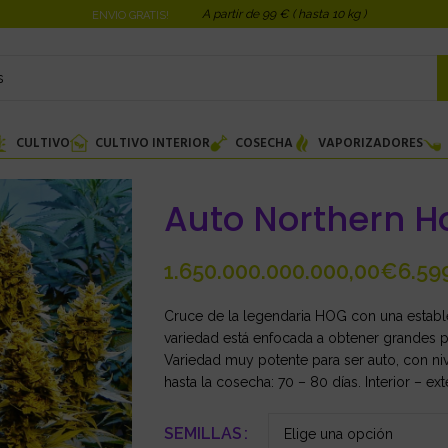
A partir de 99 € ( hasta 10 kg )
ENVIO GRATIS!
CULTIVO
CULTIVO INTERIOR
COSECHA
VAPORIZADORES
Auto Northern H
€
Cruce de la legendaria HOG con una establ
variedad está enfocada a obtener grandes p
Variedad muy potente para ser auto, con n
hasta la cosecha: 70 – 80 días. Interior – exte
SEMILLAS