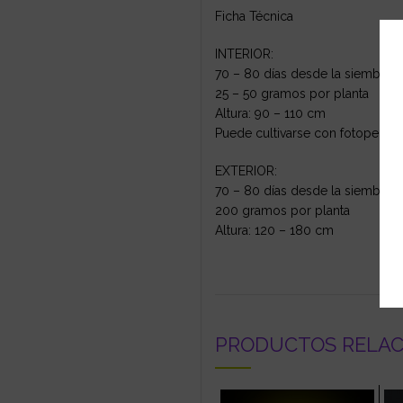
Ficha Técnica
INTERIOR:
70 – 80 días desde la siembra
25 – 50 gramos por planta
Altura: 90 – 110 cm
Puede cultivarse con fotoperio
EXTERIOR:
70 – 80 días desde la siembra
200 gramos por planta
Altura: 120 – 180 cm
PRODUCTOS RELA