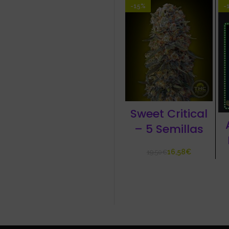
-15%
-
Sweet Critical
– 5 Semillas
16,58
€
19,50
€