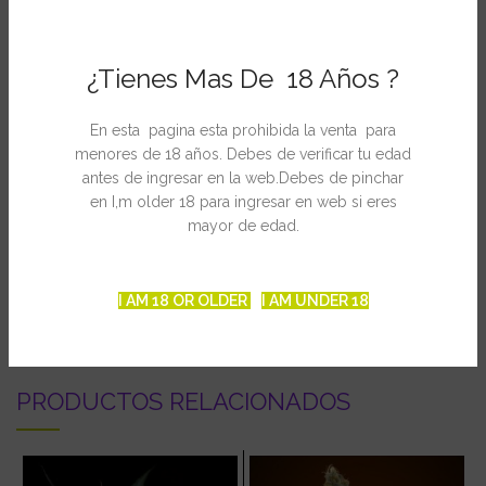
sólo 48 días.
Ficha Técnica
¿Tienes Mas De 18 Años ?
Indica / Sativa Sativa
En esta pagina esta prohibida la venta para
Yield: 300 – 400
menores de 18 años. Debes de verificar tu edad
Effect: High
antes de ingresar en la web.Debes de pinchar
Grow height: Medium
en I,m older 18 para ingresar en web si eres
Flowering weeks: 9 / 11 weeks
mayor de edad.
INFORMACIÓN ADICIONAL
I AM 18 OR OLDER
I AM UNDER 18
PRODUCTOS RELACIONADOS