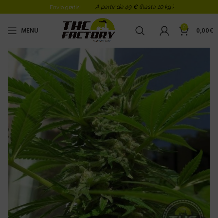
A partir de 49
€
(hasta 10 kg )
Envio gratis!
0
MENU
0,00
€