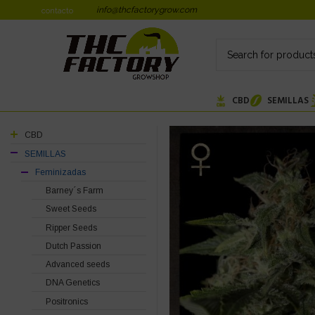
info@thcfactorygrow.com
contacto
CBD
SEMILLAS
CBD
SEMILLAS
Feminizadas
Barney´s Farm
Sweet Seeds
Ripper Seeds
Dutch Passion
Advanced seeds
DNA Genetics
Positronics