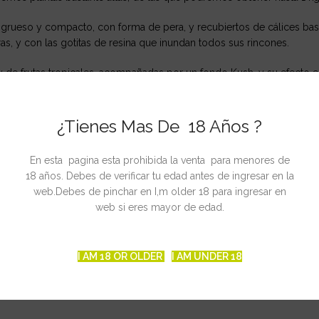
grueso y compacto, con forma de pera, y recubiertos de cálices bast
s, y con las gotitas de resina que inundan todos sus rincones.
 y de frutas tropicales, acompañadas por un fondo Kush, y su efecto e
letamente la concentración.
¿Tienes Mas De 18 Años ?
En esta pagina esta prohibida la venta para menores de
18 años. Debes de verificar tu edad antes de ingresar en la
web.Debes de pinchar en I,m older 18 para ingresar en
 setiembre
web si eres mayor de edad.
2
g
I AM 18 OR OLDER
I AM UNDER 18
atía y la depresión.