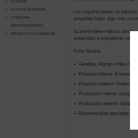
CULTIVO
CULTIVO INTERIOR
Los cogollos tienen un aspecto 
COSECHA
pequeñas hojas, algo más oscura
VAPORIZADORES
Su aroma tiene matices cítricos
PRODUCTOS FUMADOR
creatividad, e impidiendo comp
Ficha Técnica
Genética: Afghan x Maui Haze
Floración interior: 8 semanas
Floración exterior: Finales de
Producción interior: 500g/m
Producción exterior: hasta 1 k
Recomendada para tratar la ap