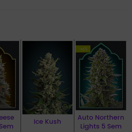
-15%
eese
Auto Northern
Ice Kush
 Sem
Lights 5 Sem