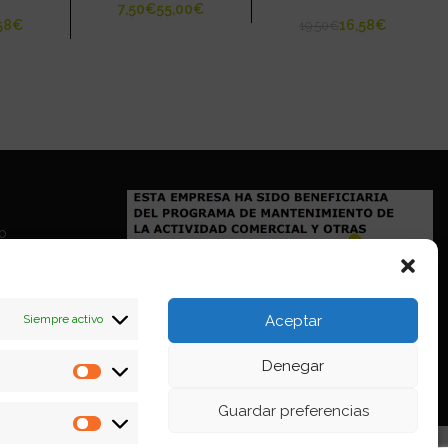
€
€
58
€
16,58
€
19,50
€
io
Siempre activo
Aceptar
Denegar
Estadísticas
Guardar preferencias
Marketing