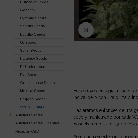
Humboldt Seeds
Genehtik
Pyramid Seeds
Serious Seeds
Click to enlarge
Buddha Seeds
00 Seeds
Sensi Seeds
Paradise Seeds
Dr Underground
Eva Seeds
Green House Seeds
Este cruce conseguirá hacer de
Medical Seeds
indica, pero con una punta prin
Reggae Seeds
Strain Hunters
Hablaremos entonces de una gen
Autoflorecientes
seco y manicurado por cada Watt
Autoflorecientes Gigantes
cosecharemos unos 500g/m2 a
Ricas en CBD
Sembrada en exterior, consegui