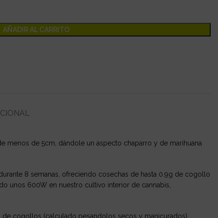
AÑADIR AL CARRITO
ICIONAL
l de menos de 5cm, dándole un aspecto chaparro y de marihuana
 durante 8 semanas, ofreciendo cosechas de hasta 0.9g de cogollo
do unos 600W en nuestro cultivo interior de cannabis,
kg de cogollos (calculado pesandolos secos y manicurados).