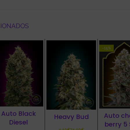
CIONADOS
-15%
Auto Black
Auto ch
Heavy Bud
Diesel
berry 5
€
€