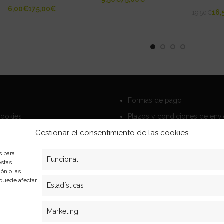
€
€
16,
19,50
€
Formas de pago
Cookies
Plazos y condiciones de env
privacidad
Politica de devoluciones
Gestionar el consentimiento de las cookies
s para
Funcional
estas
ón o las
, puede afectar
Estadísticas
Marketing