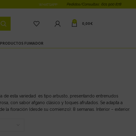
Pedidos/Consultas: 601 900 878
WHATSAPP
0
0,00
€
PRODUCTOS FUMADOR
ura de esta variedad es tipo arbusto, presentando entrenudos
rosa, con sabor afgano clásico y toques afrutados. Se adapta a
 de la floración (desde su comienzo): 8 semanas. Interior – exterior.