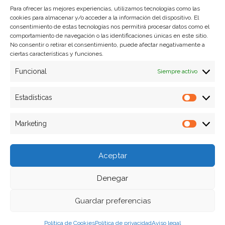
Para ofrecer las mejores experiencias, utilizamos tecnologías como las
cookies para almacenar y/o acceder a la información del dispositivo. El
Formas de pago
consentimiento de estas tecnologías nos permitirá procesar datos como el
comportamiento de navegación o las identificaciones únicas en este sitio.
Plazos y condiciones de envio
No consentir o retirar el consentimiento, puede afectar negativamente a
ciertas características y funciones.
Politica de devoluciones
Funcional
Siempre activo
Estadísticas
Estadíst
Marketing
Marketi
Aceptar
Denegar
Guardar preferencias
Política de Cookies
Política de privacidad
Aviso legal