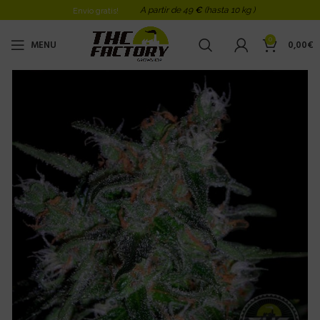
A partir de 49
€
(hasta 10 kg )
Envio gratis!
0
MENU
0,00
€