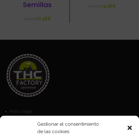
Semillas
14,98
€
23,50
€
16,58
€
19,50
€
Aviso legal
Política de Cookies
Gestionar el consentimiento
Política de privacidad
de las cookies