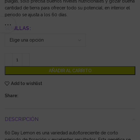
plagas, sólo precisa buenos niveles nutricionales y gozar buena
cantidad de tierra para ofrecer todo su potencial, en interior el
periodo se ajusta a los 60 días.
SEMILLAS
AÑADIR AL CARRITO
Add to wishlist
Share:
DESCRIPCIÓN
60 Day Lemon es una variedad autofloreciente de corto
periodo de flroación y excelentes resultados. Esta genética se