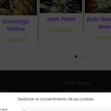
Jack Plant
Auto Bio
Somango
Mas
Widow
€
€
€
€
€
Formas de pago
Cookies
Plazos y condiciones de env
privacidad
Politica de devoluciones
Gestionar el consentimiento de las cookies
s para