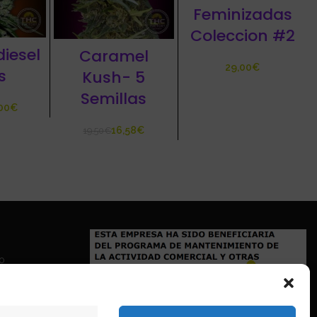
Feminizadas
Coleccion #2
diesel
Caramel
€
s
Kush- 5
Semillas
€
16,58
€
19,50
€
io