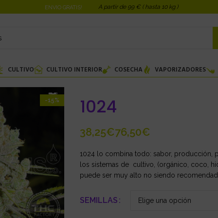
A partir de 99 € ( hasta 10 kg )
ENVIO GRATIS!
CULTIVO
CULTIVO INTERIOR
COSECHA
VAPORIZADORES
1024
-15%
€
€
1024 lo combina todo: sabor, producción, pr
los sistemas de cultivo, (orgánico, coco, h
puede ser muy alto no siendo recomendad
SEMILLAS