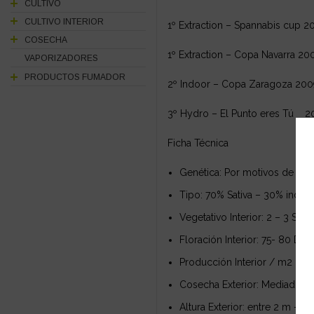
CULTIVO
CULTIVO INTERIOR
1º Extraction – Spannabis cup 2
COSECHA
1º Extraction – Copa Navarra 20
VAPORIZADORES
PRODUCTOS FUMADOR
2º Indoor – Copa Zaragoza 200
3º Hydro – El Punto eres Tú 2
Ficha Técnica
Genética: Por motivos de seg
Tipo: 70% Sativa – 30% indica
Vegetativo Interior: 2 – 3 Se
Floración Interior: 75- 80 Dias
Producción Interior / m2 : U
Cosecha Exterior: Mediados d
Altura Exterior: entre 2 m – 2,