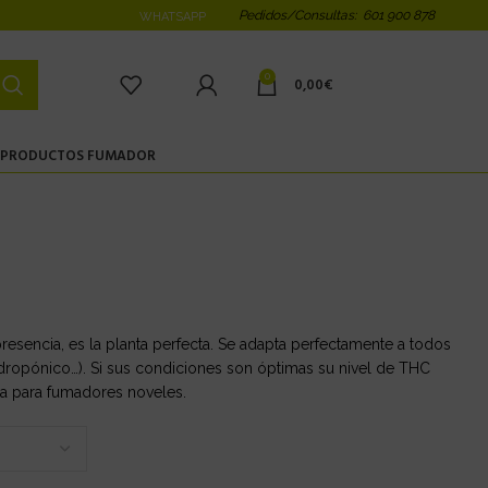
Pedidos/Consultas: 601 900 878
WHATSAPP
0
0,00
€
PRODUCTOS FUMADOR
esencia, es la planta perfecta. Se adapta perfectamente a todos
idropónico…). Si sus condiciones son óptimas su nivel de THC
a para fumadores noveles.