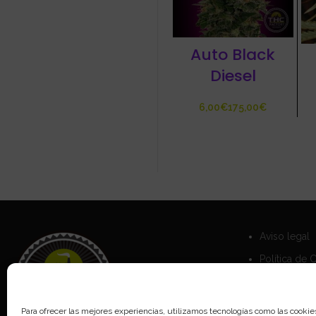
Auto Black
Diesel
€
€
Aviso legal
Política de 
Política de 
Para ofrecer las mejores experiencias, utilizamos tecnologías como las cookie