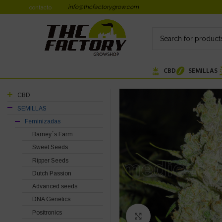
info@thcfactorygrow.com
contacto
CBD
SEMILLAS
CBD
SEMILLAS
Feminizadas
Barney´s Farm
Sweet Seeds
Ripper Seeds
Dutch Passion
Advanced seeds
DNA Genetics
Positronics
Click to enlarge