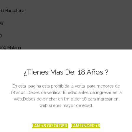
011 Barcelona
09
9
009 Málaga
¿Tienes Mas De 18 Años ?
uridad mantenemos la genética en secreto.
En esta pagina esta prohibida la venta para menores de
manas
18 años. Debes de verificar tu edad antes de ingresar en la
web.Debes de pinchar en I,m older 18 para ingresar en
web si eres mayor de edad.
nos 600 gr
e Octubre – Superior a 1 Kg
I AM 18 OR OLDER
I AM UNDER 18
5 m