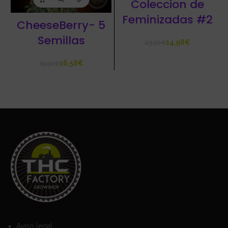
Coleccion de
Feminizadas #2
CheeseBerry- 5
Semillas
14,98
€
23,50
€
16,58
€
19,50
€
Aviso legal