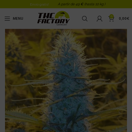
A partir de 49
€
(hasta 10 kg )
Envio gratis!
0
MENU
0,00
€