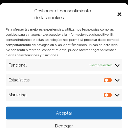
Política de Cookies
Gestionar el consentimiento
Política de privacidad
de las cookies
Para ofrecer las mejores experiencias, utilizamos tecnologías como las
cookies para almacenar y/o acceder a la información del dispositivo. El
Formas de pago
consentimiento de estas tecnologías nos permitirá procesar datos como el
comportamiento de navegación o las identificaciones únicas en este sitio.
Plazos y condiciones de envio
No consentir o retirar el consentimiento, puede afectar negativamente a
ciertas características y funciones.
Politica de devoluciones
Funcional
Siempre activo
Estadísticas
Estadíst
Marketing
Marketi
Aceptar
Denegar