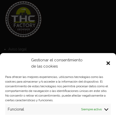
Aviso legal
Política de Cookies
Gestionar el consentimiento
Política de privacidad
de las cookies
Para ofrecer las mejores experiencias, utilizamos tecnologías como las
cookies para almacenar y/o acceder a la información del dispositivo. El
Formas de pago
consentimiento de estas tecnologías nos permitirá procesar datos como el
comportamiento de navegación o las identificaciones únicas en este sitio.
Plazos y condiciones de envio
No consentir o retirar el consentimiento, puede afectar negativamente a
ciertas características y funciones.
Politica de devoluciones
Funcional
Siempre activo