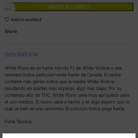
AÑADIR AL CARRITO
Add to wishlist
Share:
DESCRIPCIÓN
White Rhino es un fuerte híbrido F1 de White Widow y una
variedad Indica particularmente fuerte de Canadá. El padre
contiene más genes Indica que la madre White Widow,
resultando en plantas más espesas, algo más bajas. Por su
contenido alto de THC, White Rhino sería muy apropiado para
el uso médico. El humo sabe a hachís y es algo áspero, por lo
cual va bien en una cachimba. El colocón Indica pega fuerte.
Ficha Técnica
White strain: si