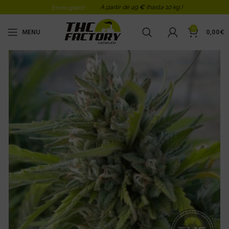
A partir de 49
€
(hasta 10 kg )
Envio gratis!
0
MENU
0,00
€