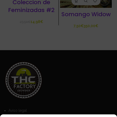
Coleccion de
Feminizadas #2
Somango Widow
14,98
€
23,50
€
€
€
Aviso legal