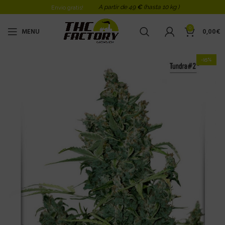
A partir de 49
€
(hasta 10 kg )
Envio gratis!
0
MENU
0,00
€
-15%