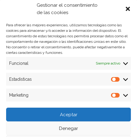
Política de Cookies
Gestionar el consentimiento
Política de privacidad
de las cookies
Para ofrecer las mejores experiencias, utilizamos tecnologías como las
cookies para almacenar y/o acceder a la información del dispositivo. El
Formas de pago
consentimiento de estas tecnologías nos permitirá procesar datos como el
comportamiento de navegación o las identificaciones únicas en este sitio.
Plazos y condiciones de envio
No consentir o retirar el consentimiento, puede afectar negativamente a
ciertas características y funciones.
Politica de devoluciones
Funcional
Siempre activo
Estadísticas
Estadíst
Marketing
Marketi
Aceptar
Denegar