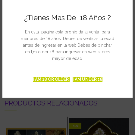
Morfología prácticamente columnar, ramificada en la base. Ideal
en interior para sea of green y en exterior para balcones y
¿Tienes Mas De 18 Años ?
jardines discretos.
Una auténtica delicatessen para los mejores catadores, una
En esta pagina esta prohibida la venta para
planta rápida para los más impacientes.
menores de 18 años. Debes de verificar tu edad
antes de ingresar en la web.Debes de pinchar
COSECHA EN 57 DÍAS
en I,m older 18 para ingresar en web si eres
mayor de edad.
INFORMACIÓN ADICIONAL
I AM 18 OR OLDER
I AM UNDER 18
PRODUCTOS RELACIONADOS
-15%