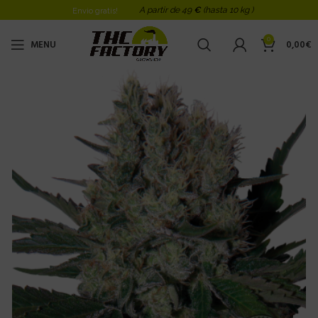
A partir de 49
€
(hasta 10 kg )
Envio gratis!
0
MENU
0,00
€