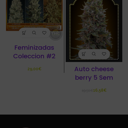
Feminizadas
Coleccion #2
Auto cheese
€
berry 5 Sem
16,58
€
19,50
€