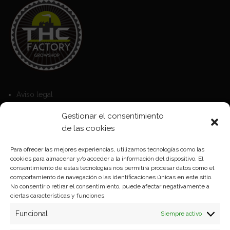
Aviso legal
Política de Cookies
Gestionar el consentimiento
Política de privacidad
de las cookies
Para ofrecer las mejores experiencias, utilizamos tecnologías como las
cookies para almacenar y/o acceder a la información del dispositivo. El
Formas de pago
consentimiento de estas tecnologías nos permitirá procesar datos como el
comportamiento de navegación o las identificaciones únicas en este sitio.
Plazos y condiciones de envio
No consentir o retirar el consentimiento, puede afectar negativamente a
ciertas características y funciones.
Politica de devoluciones
Funcional
Siempre activo