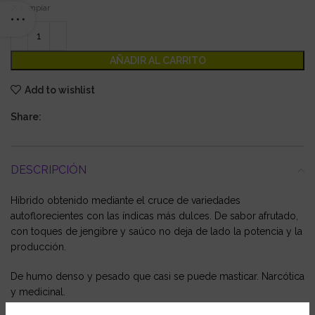
Limpiar
AÑADIR AL CARRITO
Add to wishlist
Share:
DESCRIPCIÓN
Híbrido obtenido mediante el cruce de variedades
autoflorecientes con las índicas más dulces. De sabor afrutado,
con toques de jengibre y saúco no deja de lado la potencia y la
producción.
De humo denso y pesado que casi se puede masticar. Narcótica
y medicinal.