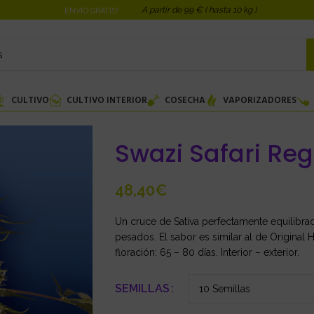
A partir de 99 € ( hasta 10 kg )
ENVIO GRATIS!
CULTIVO
CULTIVO INTERIOR
COSECHA
VAPORIZADORES
Swazi Safari Reg
€
Un cruce de Sativa perfectamente equilibra
pesados. El sabor es similar al de Origina
floración: 65 – 80 días. Interior – exterior.
SEMILLAS