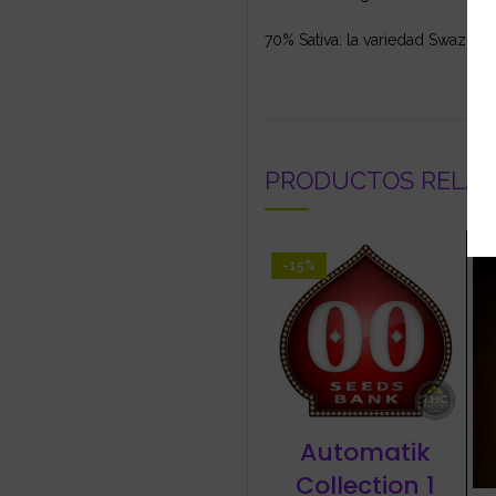
70% Sativa: la variedad Swazi S
PRODUCTOS RELA
-15%
Automatik
Collection 1