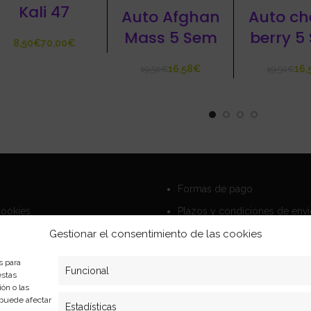
Kali 47
Auto Afghan
Auto ch
Mass 5 Sem
berry 5
€
€
16,58
€
16,
19,50
€
19,50
€
Formas de pago
Cookies
Plazos y condiciones de env
privacidad
Politica de devoluciones
Gestionar el consentimiento de las cookies
s para
Funcional
estas
ón o las
, puede afectar
Estadísticas