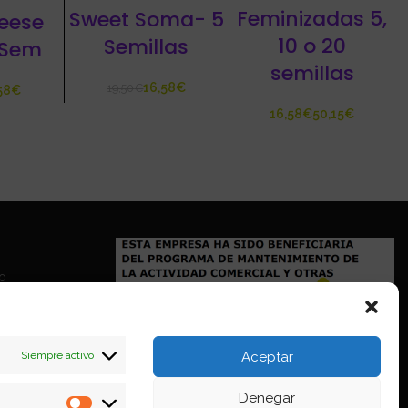
Feminizadas 5,
Sweet Soma- 5
eese
10 o 20
Semillas
 Sem
semillas
16,58
€
19,50
€
58
€
€
€
io
Siempre activo
Aceptar
Denegar