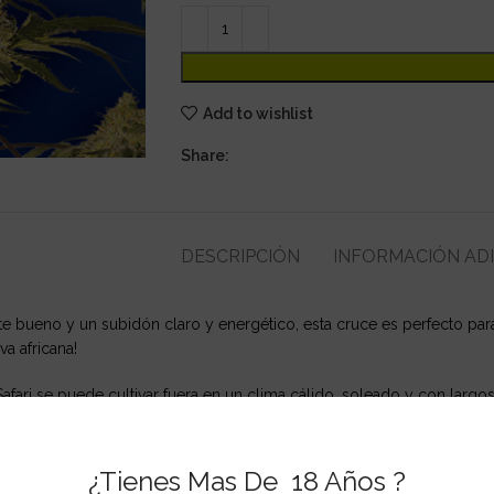
Add to wishlist
Share:
DESCRIPCIÓN
INFORMACIÓN AD
bueno y un subidón claro y energético, esta cruce es perfecto para
va africana!
afari se puede cultivar fuera en un clima cálido, soleado y con largo
 80 días): Swazi Safari tendrá un tiempo de floración relativamente la
¿Tienes Mas De 18 Años ?
i puede producir un gran rendimiento sin el cuidado adicional nece