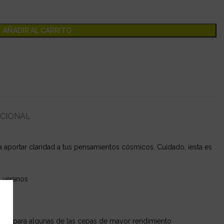
AÑADIR AL CARRITO
ICIONAL
 aportar claridad a tus pensamientos cósmicos. Cuidado, ¡esta es
s veranos
rgo
sario para algunas de las cepas de mayor rendimiento