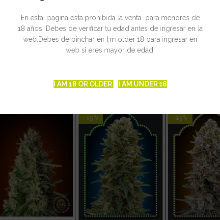
afari tiene una gran proporción de genes sativa en su composición
En esta pagina esta prohibida la venta para menores de
18 años. Debes de verificar tu edad antes de ingresar en la
web.Debes de pinchar en I,m older 18 para ingresar en
web si eres mayor de edad.
CIONADOS
I AM 18 OR OLDER
I AM UNDER 18
-15%
-15%