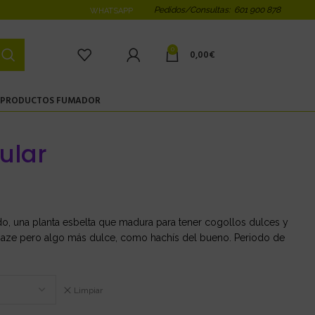
Pedidos/Consultas: 601 900 878
WHATSAPP
0
0,00
€
PRODUCTOS FUMADOR
ular
do, una planta esbelta que madura para tener cogollos dulces y
l Haze pero algo más dulce, como hachís del bueno. Periodo de
Limpiar