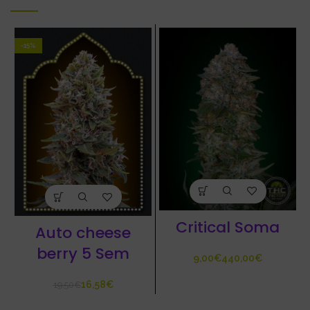
-15%
Critical Soma
Auto cheese
berry 5 Sem
€
€
16,58
€
19,50
€