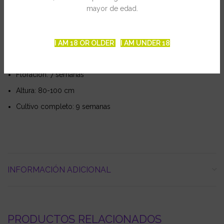
mayor de edad.
Genética: Super lemon Haze x Ruderalis
Tipo: Autofloreciente feminizada
Producción en exterior: 70 – 80g/planta
I AM 18 OR OLDER
I AM UNDER 18
Producción en interior: hasta 500gr/m2
Floración: 7 semanas
Altura: 80-100 cm
Cultivo completo: 9 semanas
INFORMACIÓN ADICIONAL
PRODUCTOS RELACIONADOS