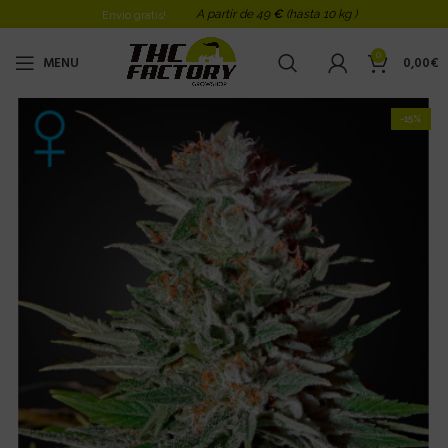
A partir de 49
€
(hasta 10 kg )
Envio gratis!
0
MENU
0,00
€
-15%