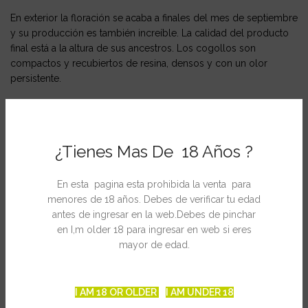
En exterior la floración se acaba a finales del mes de septiembre
y su producción es también increíble. La calidad del producto
final está a la altura de sus ancestros. Los cogollos son
compactos y recubiertos de resina, densos y con un olor
persistente.
El efecto es físico, rápido con tendencia relajante.
Ficha Técnica
¿Tienes Mas De 18 Años ?
THC: no comunicado
En esta pagina esta prohibida la venta para
Sexo: Feminizada
menores de 18 años. Debes de verificar tu edad
Genotipo: Big Bud x Skunk x White Widow
antes de ingresar en la web.Debes de pinchar
en I,m older 18 para ingresar en web si eres
Periodo de floración en interior: 8 semanas
mayor de edad.
Producción en interior/m2: Superior a 800gr/m2
Altura en exterior: Mediana con ramas laterales desarrolladas
I AM 18 OR OLDER
I AM UNDER 18
Cosecha en exterior: Finales de septiembre