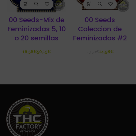
00 Seeds-Mix de
00 Seeds
Feminizadas 5, 10
Coleccion de
o 20 semillas
Feminizadas #2
€
€
14,98
€
23,50
€