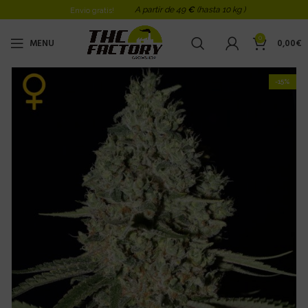
A partir de 49
€
(hasta 10 kg )
Envio gratis!
0
MENU
0,00
€
-15%