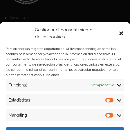
Aviso legal
Política de Cookies
Gestionar el consentimiento
Política de privacidad
de las cookies
Para ofrecer las mejores experiencias, utilizamos tecnologías como las
cookies para almacenar y/o acceder a la información del dispositivo. El
Formas de pago
consentimiento de estas tecnologías nos permitirá procesar datos como el
comportamiento de navegación o las identificaciones únicas en este sitio.
Plazos y condiciones de envio
No consentir o retirar el consentimiento, puede afectar negativamente a
ciertas características y funciones.
Politica de devoluciones
Funcional
Siempre activo
Estadísticas
Estadíst
Marketing
Marketi