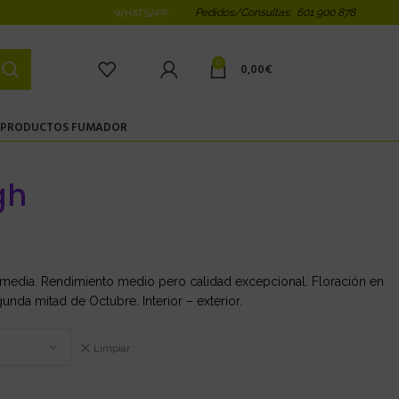
Pedidos/Consultas: 601 900 878
WHATSAPP
0
0,00
€
PRODUCTOS FUMADOR
gh
a media. Rendimiento medio pero calidad excepcional. Floración en
gunda mitad de Octubre. Interior – exterior.
Limpiar