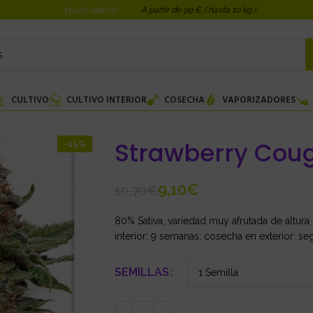
A partir de 99 € ( hasta 10 kg )
ENVIO GRATIS!
CULTIVO
CULTIVO INTERIOR
COSECHA
VAPORIZADORES
Strawberry Cou
-15%
9,10
€
10,70
€
80% Sativa, variedad muy afrutada de altur
interior: 9 semanas; cosecha en exterior: se
SEMILLAS