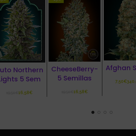
Afghan 
CheeseBerry-
uto Northern
5 Semillas
Lights 5 Sem
€
16,58
€
19,50
€
16,58
€
19,50
€