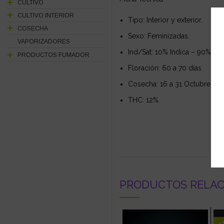
CULTIVO
CULTIVO INTERIOR
Tipo: Interior y exterior.
COSECHA
Sexo: Feminizadas.
VAPORIZADORES
Ind/Sat: 10% Indica – 90% Sati
PRODUCTOS FUMADOR
Floración: 60 a 70 días
Cosecha: 16 a 31 Octubre
THC: 12%.
PRODUCTOS RELA
-