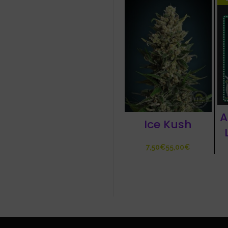
A
Ice Kush
€
€