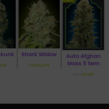
Skunk
Shark Widow
Auto Afghan
Mass 5 Sem
€
€
€
16,58
€
19,50
€