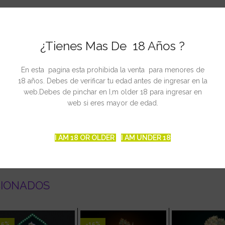
¿Tienes Mas De 18 Años ?
va.
En esta pagina esta prohibida la venta para menores de
18 años. Debes de verificar tu edad antes de ingresar en la
web.Debes de pinchar en I,m older 18 para ingresar en
web si eres mayor de edad.
I AM 18 OR OLDER
I AM UNDER 18
CIONADOS
15%
-15%