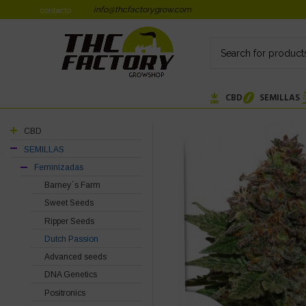
info@thcfactorygrow.com
contacto
CBD
SEMILLAS
CBD
SEMILLAS
Feminizadas
Barney´s Farm
Sweet Seeds
Ripper Seeds
Dutch Passion
Advanced seeds
DNA Genetics
Positronics