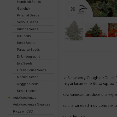
Humboldt Seeds
Genehtik
Click to enlarge
Pyramid Seeds
Serious Seeds
Buddha Seeds
00 Seeds
Sensi Seeds
Paradise Seeds
Dr Underground
Eva Seeds
Green House Seeds
Medical Seeds
La Strawberry Cough de Dutch Pa
mayoritariamente Sativa (aprox. 9
Reggae Seeds
Strain Hunters
Esta variedad produce una exper
Autoflorecientes
Autoflorecientes Gigantes
Es una variedad muy consistente
Ricas en CBD
Ficha Técnica