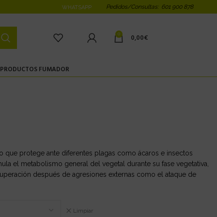
Pedidos/Consultas: 601 900 878
WHATSAPP
0
0,00
€
PRODUCTOS FUMADOR
o que protege ante diferentes plagas como ácaros e insectos
imula el metabolismo general del vegetal durante su fase vegetativa,
recuperación después de agresiones externas como el ataque de
Limpiar