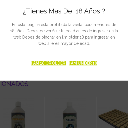
ina 0,18%, Ácido aspártico 0,25%, Ácido glutámico 2,71%, Glicina 2,06
¿Tienes Mas De 18 Años ?
1,26 Kg/L pH: 7
En esta pagina esta prohibida la venta para menores de
 agua.
18 años. Debes de verificar tu edad antes de ingresar en la
web.Debes de pinchar en I,m older 18 para ingresar en
. Repetir la aplicacióntranscurridos de 7 a 10 días para mejorar los r
web si eres mayor de edad.
ica.100 % natural.
I AM 18 OR OLDER
I AM UNDER 18
CIONADOS