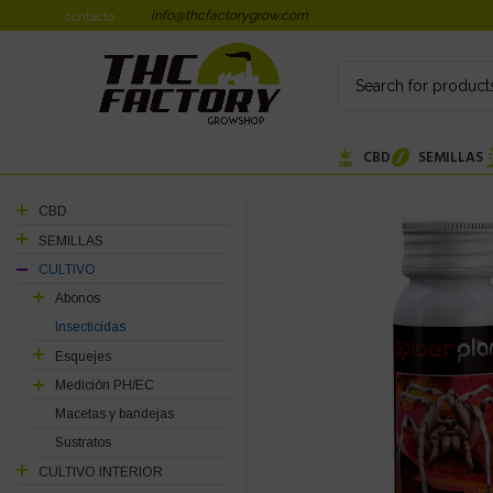
info@thcfactorygrow.com
contacto
CBD
SEMILLAS
CBD
SEMILLAS
CULTIVO
Abonos
Insecticidas
Esquejes
Medición PH/EC
Macetas y bandejas
Sustratos
CULTIVO INTERIOR