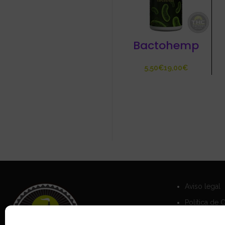
Bactohemp
€
€
Aviso legal
Política de 
Política de 