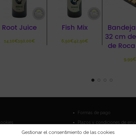
Root Juice
Fish Mix
Bandeja
32 cm de
€
€
€
€
de Roca
€
Formas de pago
Cookies
Plazos y condiciones de env
privacidad
Politica de devoluciones
Gestionar el consentimiento de las cookies