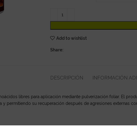
Add to wishlist
Share:
DESCRIPCIÓN
INFORMACIÓN AD
oácidos libres para aplicación mediante pulverización foliar. El prod
anta y permitiendo su recuperación después de agresiones externas co