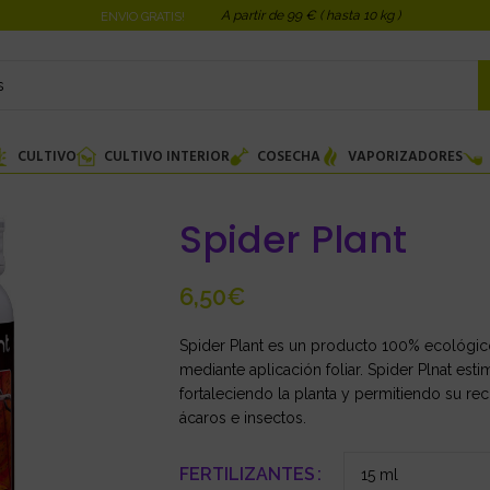
A partir de 99 € ( hasta 10 kg )
ENVIO GRATIS!
CULTIVO
CULTIVO INTERIOR
COSECHA
VAPORIZADORES
Spider Plant
€
Spider Plant es un producto 100% ecológic
mediante aplicación foliar. Spider Plnat est
fortaleciendo la planta y permitiendo su 
ácaros e insectos.
FERTILIZANTES