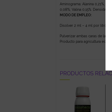
Aminograma: Alanina 0,21%, Argin
0,08%, Valina 0,15%. Densidad: 
MODO DE EMPLEO:
Disolver 2 ml – 4 ml por litro de
Pulverizar ambas caras de la hoja
Producto para agricultura ecológ
PRODUCTOS RELA