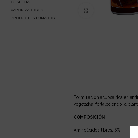
COSECHA
VAPORIZADORES
Click to enlarge
PRODUCTOS FUMADOR
Formulación acuosa rica en amin
vegetativa, fortaleciendo la pl
COMPOSICIÓN
Aminoácidos libres: 6%