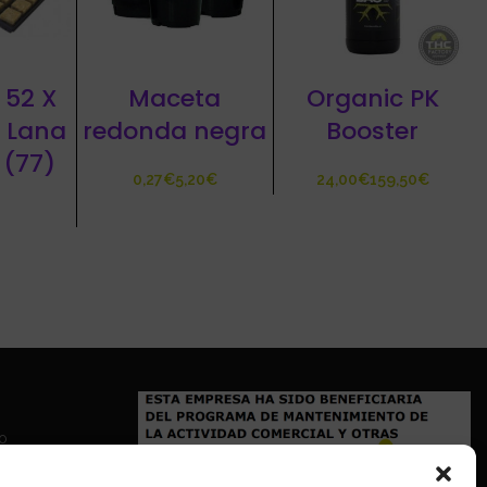
 52 X
Maceta
Organic PK
 Lana
redonda negra
Booster
 (77)
€
€
€
€
io