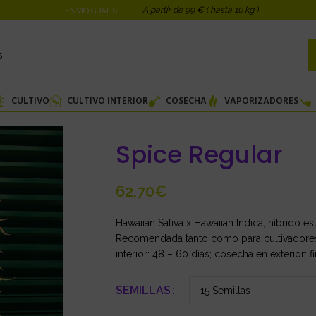
A partir de 99 € ( hasta 10 kg )
ENVIO GRATIS!
CULTIVO
CULTIVO INTERIOR
COSECHA
VAPORIZADORES
Spice Regular
€
Hawaiian Sativa x Hawaiian Indica, híbrido 
Recomendada tanto como para cultivadores
interior: 48 – 60 días; cosecha en exterior
SEMILLAS