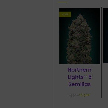
-15%
Northern
Lights- 5
Semillas
16,58
€
19,50
€