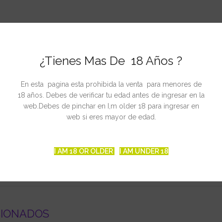
d School genetics
Sativa Hawaiana
¿Tienes Mas De 18 Años ?
o, interior y exterior/invernaderos
En esta pagina esta prohibida la venta para menores de
18 años. Debes de verificar tu edad antes de ingresar en la
r/m², Exterior y invernaderos /- 500g por plantas
web.Debes de pinchar en I,m older 18 para ingresar en
web si eres mayor de edad.
nales de Septiembre hasta principios de Octubre
I AM 18 OR OLDER
I AM UNDER 18
CIONADOS