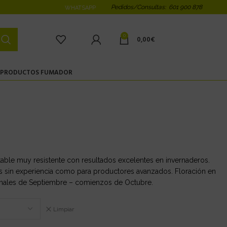
Pedidos/Consultas: 601 900 878
WHATSAPP
0
0,00
€
PRODUCTOS FUMADOR
estable muy resistente con resultados excelentes en invernaderos.
 sin experiencia como para productores avanzados. Floración en
: finales de Septiembre – comienzos de Octubre.
Limpiar