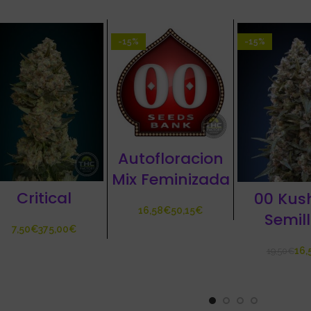
-15%
-15%
Autofloracion
Mix Feminizada
Critical
00 Kus
€
€
Semil
€
€
16,
19,50
€