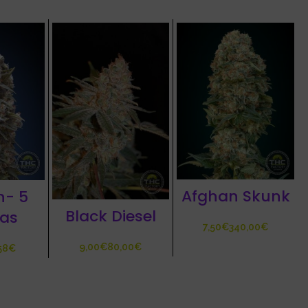
Afghan Skunk
h- 5
Black Diesel
las
€
€
€
€
58
€