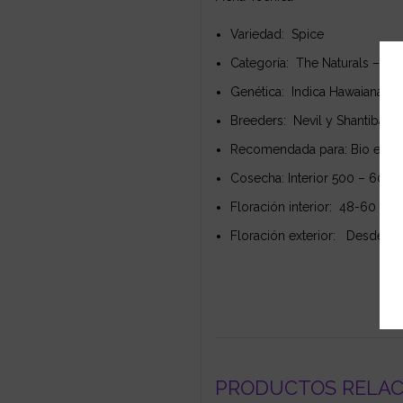
Variedad: Spice
Categoría: The Naturals – Ol
Genética: Indica Hawaiana x 
Breeders: Nevil y Shantibaba
Recomendada para: Bio e Hydr
Cosecha: Interior 500 – 600 g
Floración interior: 48-60 días
Floración exterior: Desde fi
PRODUCTOS RELA