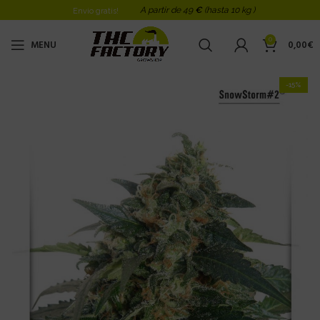
A partir de 49
€
(hasta 10 kg )
Envio gratis!
0
MENU
0,00
€
-15%