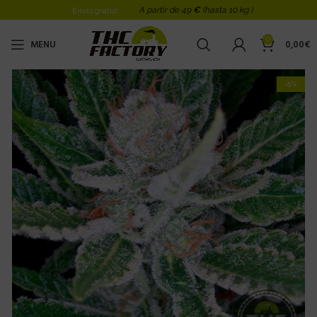
A partir de 49
€
(hasta 10 kg )
Envio gratis!
0
MENU
0,00
€
-5%