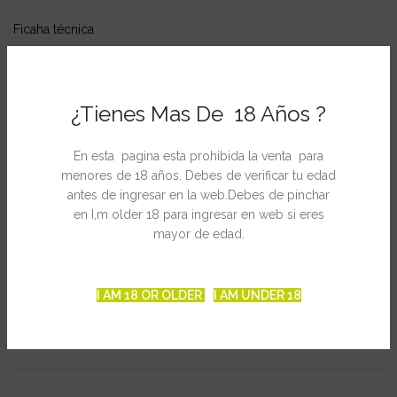
Ficaha técnica
Adecuado para interior y exterior
Feminizada
¿Tienes Mas De 18 Años ?
Sativa 70% /Indica 30%
Schrom x Martian Mean Green
En esta pagina esta prohibida la venta para
menores de 18 años. Debes de verificar tu edad
Floración en interior: 63 días
antes de ingresar en la web.Debes de pinchar
Cosecha en exterior: Principios/Mediados de octubre
en I,m older 18 para ingresar en web si eres
mayor de edad.
Producción en interior: 425 gr./m2
Producción en exterior: 500 gr./planta
I AM 18 OR OLDER
I AM UNDER 18
INFORMACIÓN ADICIONAL