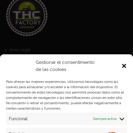
Aviso legal
Política de Cookies
Gestionar el consentimiento
Política de privacidad
de las cookies
Para ofrecer las mejores experiencias, utilizamos tecnologías como las
cookies para almacenar y/o acceder a la información del dispositivo. El
Formas de pago
consentimiento de estas tecnologías nos permitirá procesar datos como el
comportamiento de navegación o las identificaciones únicas en este sitio.
Plazos y condiciones de envio
No consentir o retirar el consentimiento, puede afectar negativamente a
ciertas características y funciones.
Politica de devoluciones
Funcional
Siempre activo