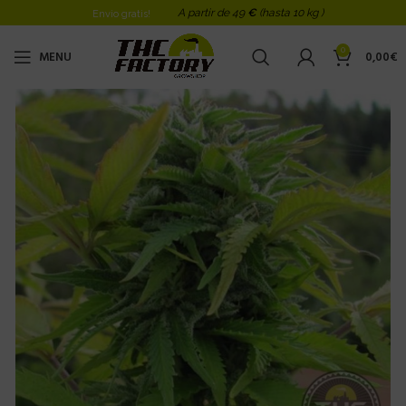
A partir de 49
€
(hasta 10 kg )
Envio gratis!
0
MENU
0,00
€