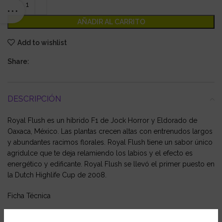
AÑADIR AL CARRITO
Add to wishlist
Share:
DESCRIPCIÓN
Royal Flush es un híbrido F1 de Jock Horror y Eldorado de
Oaxaca, México. Las plantas crecen altas con entrenudos largos
y abundantes racimos florales. Royal Flush tiene un sabor único
agridulce que te deja relamiendo los labios y el efecto es
energético y edificante. Royal Flush se llevó el primer puesto en
la Dutch Highlife Cup de 2008.
Ficha Técnica
Altura: alta, principalmente Sativa