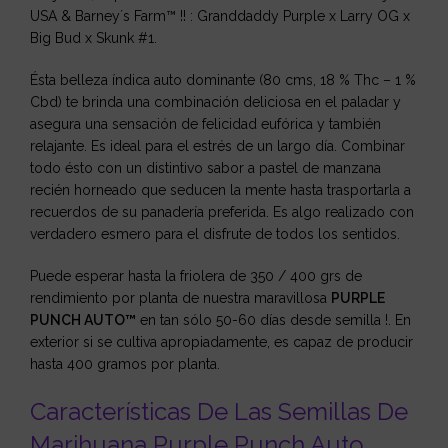
USA & Barney´s Farm™ !! : Granddaddy Purple x Larry OG x
Big Bud x Skunk #1.
Ésta belleza índica auto dominante (80 cms, 18 % Thc – 1 %
Cbd) te brinda una combinación deliciosa en el paladar y
asegura una sensación de felicidad eufórica y también
relajante. Es ideal para el estrés de un largo día. Combinar
todo ésto con un distintivo sabor a pastel de manzana
recién horneado que seducen la mente hasta trasportarla a
recuerdos de su panadería preferida. Es algo realizado con
verdadero esmero para el disfrute de todos los sentidos.
Puede esperar hasta la friolera de 350 / 400 grs de
rendimiento por planta de nuestra maravillosa
PURPLE
PUNCH AUTO™
en tan sólo 50-60 días desde semilla !. En
exterior si se cultiva apropiadamente, es capaz de producir
hasta 400 gramos por planta.
Características De Las Semillas De
Marihuana Purple Punch Auto