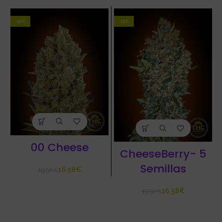
-15%
-15%
00 Cheese
CheeseBerry- 5
Semillas
16,58
€
19,50
€
16,58
€
19,50
€