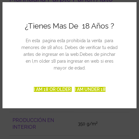
SEXO
Autofloreciente
¿Tienes Mas De 18 Años ?
GENOTIPO
80% Indica / 20% Sativa
En esta pagina esta prohibida la venta para
menores de 18 años. Debes de verificar tu edad
Purple Punch
x
Auto
CRUCE
antes de ingresar en la web.Debes de pinchar
Critical
en I,m older 18 para ingresar en web si eres
mayor de edad.
CULTIVO
Interior y exterior
RECOMENDADO
I AM 18 OR OLDER
I AM UNDER 18
CICLO COMPLETO DE
50-60 días
VIDA
PRODUCCIÓN EN
2
350 g/m
INTERIOR