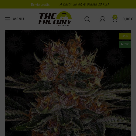
A partir de 49
€
(hasta 10 kg )
Envio gratis!
0
MENU
0,00
€
-15%
NEW