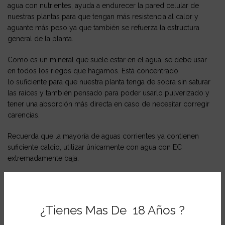
agua con nutrientes, ayuda a endurecer la pared celular de
nuestras plantas para que tengan más resistencia al calor y
aguante más peso ya que también se
refuerza la estructura
general de la planta.
Como es un mineral que suele estar en el agua, se debe usar
en
todos los riegos
que hagamos. Está concentrado
lo suficiente para que nuestra planta tenga de sobra
sin saturar
las raíces y también pensado para poder usarlo pulverizado
y
tener una absorción más directa en caso de necesitar corregir
carencias.
Recuerda que la mayoría de aguas corrientes ya contienen
suficiente calcio, utilizar únicamente con agua con EC
extremadamente baja.
Dosis y
modo de empleo
de Powder Feeding Calcium de
Green House:
¿Tienes Mas De 18 Años ?
En el riego: