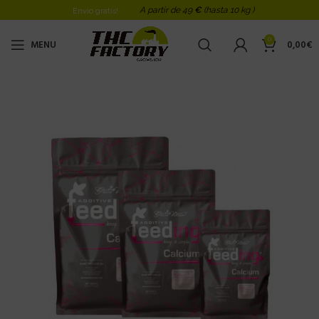
A partir de 49
€
(hasta 10 kg )
Envio gratis!
0
MENU
0,00
€