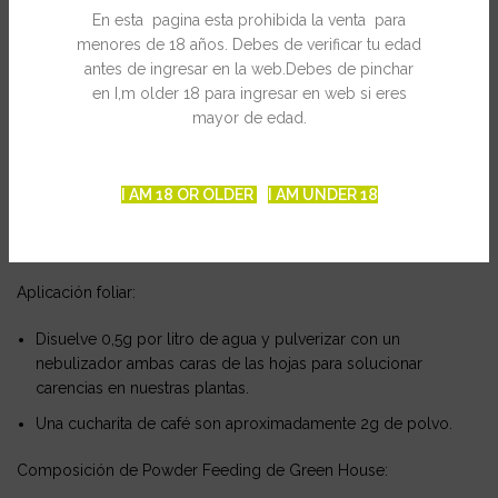
Añade 0,3g por litro de solución de riego en plantas
En esta pagina esta prohibida la venta para
pequeñas,
semilleros o esquejes
recién enraizados.
menores de 18 años. Debes de verificar tu edad
antes de ingresar en la web.Debes de pinchar
Añade 1g por litro de solución de riego cuando tengamos
en I,m older 18 para ingresar en web si eres
plantas adultas como
plantas madre y plantas en floración.
mayor de edad.
Subiremos hasta 1,5g por litro de solución de riego en la fase
de
engorde de las plantas, ya que es cuando más lo
necesitan.
I AM 18 OR OLDER
I AM UNDER 18
Remueve inmediatamente el polvo al añadirlo al agua para
facilitar su disolución.
Aplicación foliar:
Disuelve 0,5g por litro de agua y pulverizar
con un
nebulizador ambas caras de las hojas
para solucionar
carencias en nuestras plantas.
Una cucharita de café son aproximadamente 2g de polvo.
Composición de Powder Feeding de Green House: