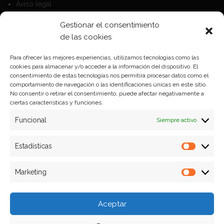
Aviso legal
Política de Cookies
Gestionar el consentimiento
Política de privacidad
de las cookies
Para ofrecer las mejores experiencias, utilizamos tecnologías como las
cookies para almacenar y/o acceder a la información del dispositivo. El
Formas de pago
consentimiento de estas tecnologías nos permitirá procesar datos como el
comportamiento de navegación o las identificaciones únicas en este sitio.
Plazos y condiciones de envio
No consentir o retirar el consentimiento, puede afectar negativamente a
ciertas características y funciones.
Politica de devoluciones
Funcional
Siempre activo
Estadísticas
Estadíst
Marketing
Marketi
Aceptar