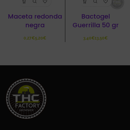
Maceta redonda
Bactogel
negra
Guerrilla 50 gr
€
€
€
€