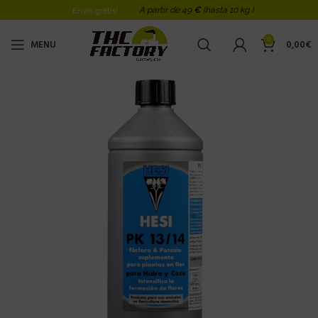
A partir de 49
€
(hasta 10 kg )
Envio gratis!
0
MENU
0,00
€