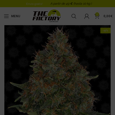
A partir de 49
€
(hasta 10 kg )
Envio gratis!
0
MENU
0,00
€
-15%