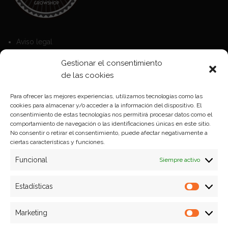
Aviso legal
Política de Cookies
Gestionar el consentimiento
Política de privacidad
de las cookies
Para ofrecer las mejores experiencias, utilizamos tecnologías como las
cookies para almacenar y/o acceder a la información del dispositivo. El
Formas de pago
consentimiento de estas tecnologías nos permitirá procesar datos como el
comportamiento de navegación o las identificaciones únicas en este sitio.
Plazos y condiciones de envio
No consentir o retirar el consentimiento, puede afectar negativamente a
ciertas características y funciones.
Politica de devoluciones
Funcional
Siempre activo
Estadísticas
Estadíst
Marketing
Marketi