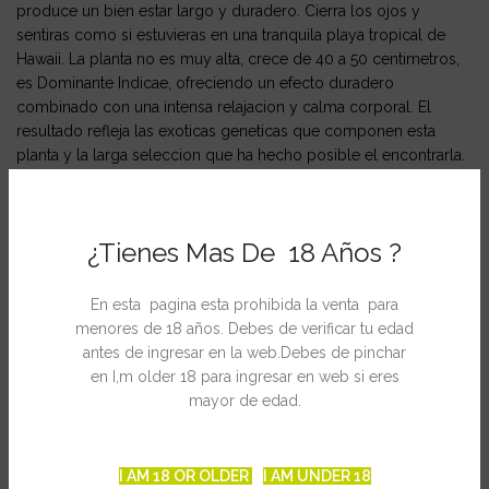
produce un bien estar largo y duradero. Cierra los ojos y
sentiras como si estuvieras en una tranquila playa tropical de
Hawaii. La planta no es muy alta, crece de 40 a 50 centimetros,
es Dominante Indicae, ofreciendo un efecto duradero
combinado con una intensa relajacion y calma corporal. El
resultado refleja las exoticas geneticas que componen esta
planta y la larga seleccion que ha hecho posible el encontrarla.
FICHA TÉCNICA
¿Tienes Mas De 18 Años ?
Raza
Pineapple Chunk X Auto
En esta pagina esta prohibida la venta para
Genetica
Autofloreciente Indica
menores de 18 años. Debes de verificar tu edad
antes de ingresar en la web.Debes de pinchar
en I,m older 18 para ingresar en web si eres
Produccion
60-100 gr por planta
mayor de edad.
Altura
60 cm
I AM 18 OR OLDER
I AM UNDER 18
THC
10-14%