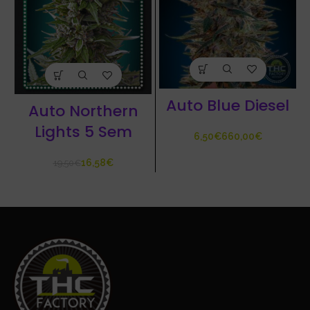
Auto Blue Diesel
Auto Northern
Lights 5 Sem
€
€
16,58
€
19,50
€